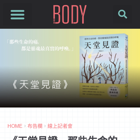
SUSFUTURE 國際永續時尚設計展
PetJourney 寵旅誌
HOME
布告欄
線上記者會