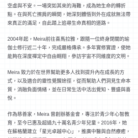
空虛與不安。一場突如其來的海難，成為她生命的轉折
點。在與死亡擦肩的瞬間，她深刻體悟到外在成就無法帶
來真正的滿足，自此踏上追尋生命真相的道路。
2004
年起，
Meira
前往喜馬拉雅，跟隨一位終身閉關的瑜
伽士修行近二十年，完成嚴格傳承。多年實修實證，使她
能夠在深度禪定中自由翱翔，參訪宇宙不同維度的文明。
Meira
致力於在世界幫助更多人找到提升內在成長的方
式，以及適合的靈性覺醒途徑，從而幫助人們洞見生命本
質，消融負面情緒，並在日常生活中活出覺知、豐盛與喜
悅。
作為慈善家，
Meira
曾創辦基金會，專注於青少年心智教
育，至今已惠及超過九十萬名青少年兒童。
2016
年，她
在蘇格蘭建立「星光卓越中心」，推廣中醫與自然療癒，