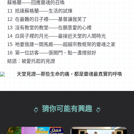
蘇格蘭
——
回應靈魂的召喚
11
抵達蘇格蘭
——
生活的試煉
12
在最難的日子裡
——
基督讓我笑了
13
沒有教堂的教堂
——
在願意愛的心裡
14
白房子裡的月光
——
最接近天堂的人間時光
15
祂要我建一間馬廄
——
超越宗教框架的靈魂之家
16
第一位訪客
——
張開門、點一盞燈就好
結語：被愛托起的見證
猜你可能有興趣