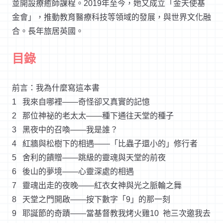
並開設療癒師課程。
2019
年至今，她又成立「金天使基
金會」，推動教育醫療科技等領域的發展，與世界文化融
合。長年旅居英國。
目錄
前言：我為什麼寫這本書
1
我來自哪裡
——
奇怪卻又真實的記憶
2
那位神祕的老太太
——
種下通往天堂的種子
3
黑夜中的召喚
——
我是誰？
4
紅牆與松樹下的相遇
——
「比蟲子還小的」修行者
5
舍利的饋贈
——
跳級的靈魂與天堂的前夜
6
後山的夢境
——
心靈深處的相遇
7
靈魂出走的夜晚
——
紅衣女神與光之脈輪之舞
8
天堂之門開啟
——
按下數字「
9
」的那一刻
9
耶誕節的奇蹟
——
當基督教我烤火雞
10
祂三次邀我去