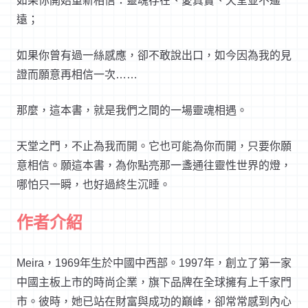
如果你開始重新相信：靈魂存在、愛真實、天堂並不遙
遠；
如果你曾有過一絲感應，卻不敢說出口，如今因為我的見
證而願意再相信一次
……
那麼，這本書，就是我們之間的一場靈魂相遇。
天堂之門，不止為我而開。它也可能為你而開，只要你願
意相信。願這本書，為你點亮那一盞通往靈性世界的燈，
哪怕只一瞬，也好過終生沉睡。
作者介紹
Meira
，
1969
年生於中國中西部。
1997
年，創立了第一家
中國主板上市的時尚企業，旗下品牌在全球擁有上千家門
市。彼時，她已站在財富與成功的巔峰，卻常常感到內心