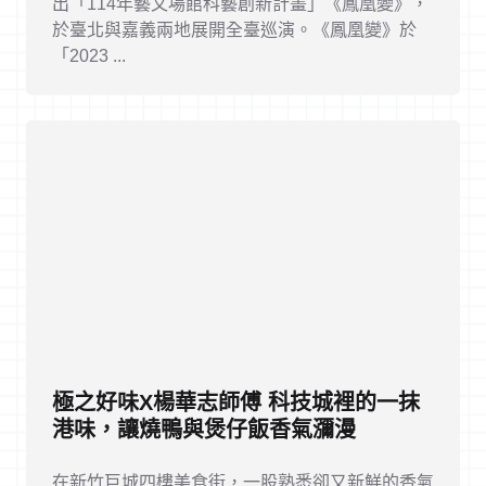
出「114年藝文場館科藝創新計畫」《鳳凰變》，
於臺北與嘉義兩地展開全臺巡演。《鳳凰變》於
「2023 ...
極之好味X楊華志師傅 科技城裡的一抹
港味，讓燒鴨與煲仔飯香氣瀰漫
在新竹巨城四樓美食街，一股熟悉卻又新鮮的香氣