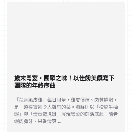
歲末粵宴・團聚之味！以佳餚美饌寫下
團隊的年終序曲
「蒜香脆皮雞」每日限量，雞皮薄酥、肉質鮮嫩，
是一道樸實卻令人難忘的菜。海鮮則以「橙絲生抽
蝦」與「清蒸龍虎斑」展現粵菜的鮮活底蘊：前者
蝦肉彈牙、果香清爽 ...