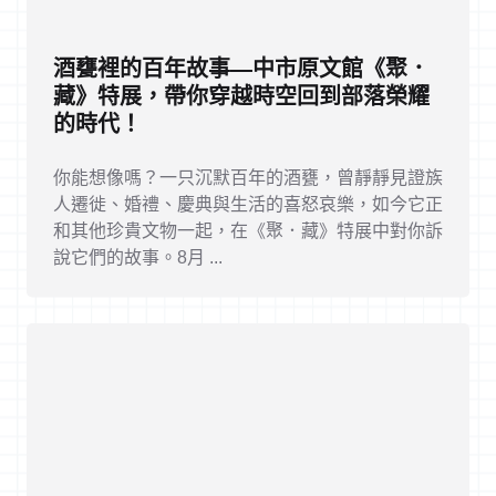
酒甕裡的百年故事—中市原文館《聚．
藏》特展，帶你穿越時空回到部落榮耀
的時代！
你能想像嗎？一只沉默百年的酒甕，曾靜靜見證族
人遷徙、婚禮、慶典與生活的喜怒哀樂，如今它正
和其他珍貴文物一起，在《聚．藏》特展中對你訴
說它們的故事。8月 ...