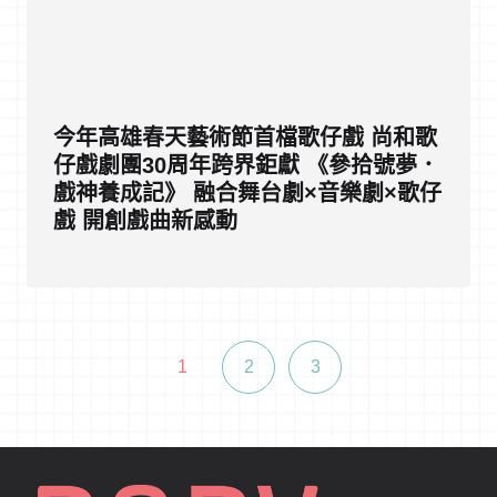
今年高雄春天藝術節首檔歌仔戲 尚和歌
仔戲劇團30周年跨界鉅獻 《參拾號夢．
戲神養成記》 融合舞台劇×音樂劇×歌仔
戲 開創戲曲新感動
1
2
3