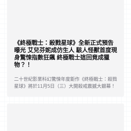
《終極戰士：殺戮星球》全新正式預告
曝光 艾兒芬妮成仿生人 駭人怪獸首度現
身驚悚指數狂飆 終極戰士這回竟成獵
物？！
二十世紀影業科幻驚悚年度鉅作《終極戰士：殺戮
星球》將於11月5日（三）大開殺戒震撼大銀幕！