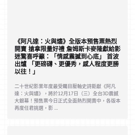
《阿凡達：火與燼》全版本預售票熱烈
開賣 搶拿限量好禮 詹姆斯卡麥隆獻給影
迷驚喜呼籲：「情感震撼到心底」 首波
出爐 「更磅礴、更優秀，感人程度更勝
以往！」
二十世紀影業年度最受矚目壓軸史詩鉅獻《阿凡
達：火與燼》，將於12月17日（三）全台3D震撼
大銀幕！預售票今日正式全面熱烈開賣中，各版本
再度任君挑選，影 ...