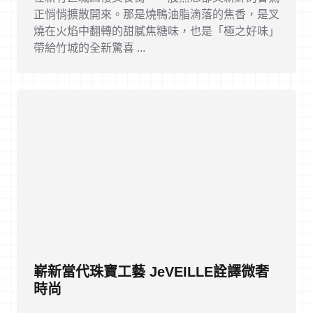
正悄悄擴散開來。那是燒鴨油脂滴落的焦香，是叉
燒在火焰中翻轉的甜膩焦糖味，也是「極之好味」
帶給竹城的全新驚喜 ...
嶄新當代珠寶工藝 JeVEILLE詮譯微奢
時尚