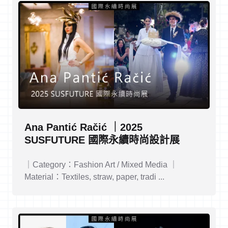
Ana Pantić Račić ｜2025
SUSFUTURE 國際永續時尚設計展
｜Category：Fashion Art / Mixed Media ｜
Material：Textiles, straw, paper, tradi ...