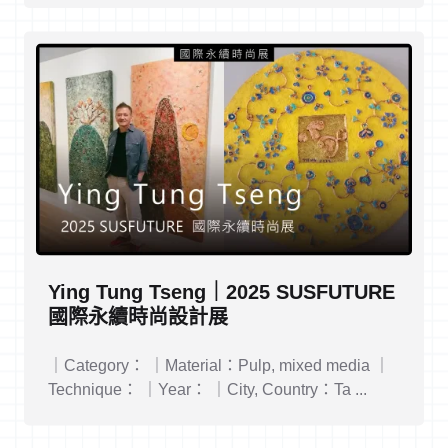
Ying Tung Tseng｜2025 SUSFUTURE
國際永續時尚設計展
｜Category： ｜Material：Pulp, mixed media ｜
Technique： ｜Year： ｜City, Country：Ta ...