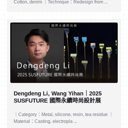
Cotton, denim ｜Technique：Redesign from ...
Dengdeng Li, Wang Yihan｜2025
SUSFUTURE 國際永續時尚設計展
｜Category：Metal, silicone, resin, tea residue ｜
Material：Casting, electropla ...