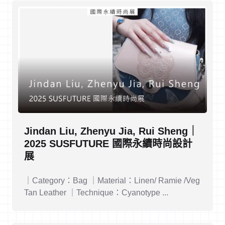
Jindan Liu, Zhenyu Jia, Rui Sheng｜
2025 SUSFUTURE 國際永續時尚設計
展
｜Category：Bag ｜Material：Linen/ Ramie /Veg
Tan Leather ｜Technique：Cyanotype ...