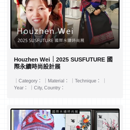
Houzhen Wei｜2025 SUSFUTURE 國
際永續時尚設計展
｜Category： ｜Material： ｜Technique： ｜
Year： ｜City, Country：