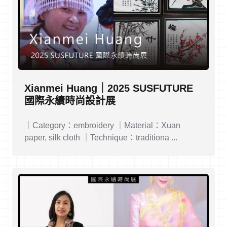
Xianmei Huang｜2025 SUSFUTURE
國際永續時尚設計展
｜Category：embroidery ｜Material：Xuan
paper, silk cloth ｜Technique：traditiona ...