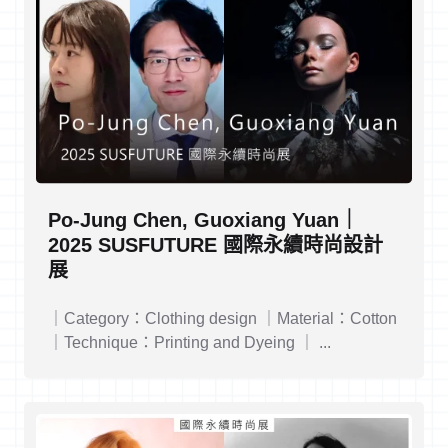
Po-Jung Chen, Guoxiang Yuan｜
2025 SUSFUTURE 國際永續時尚設計
展
｜Category：Clothing design ｜Material：Cotton
｜Technique：Printing and Dyeing ｜ ...