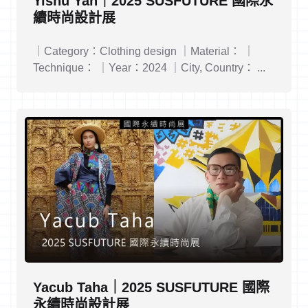
Yishu Yan｜2025 SUSFUTURE 國際永
續時尚設計展
｜Category：Clothing design ｜Material： ｜
Technique： ｜Year：2024 ｜City, Country： ...
Yacub Taha｜2025 SUSFUTURE 國際
永續時尚設計展