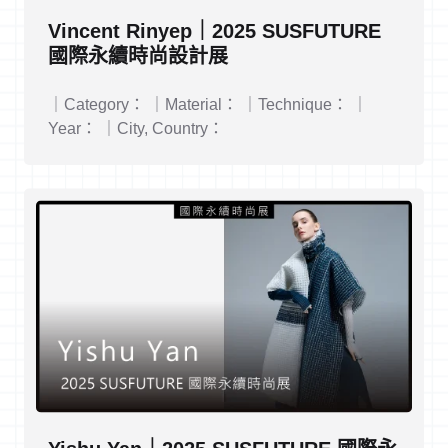
Vincent Rinyep｜2025 SUSFUTURE
國際永續時尚設計展
｜Category： ｜Material： ｜Technique： ｜
Year： ｜City, Country：