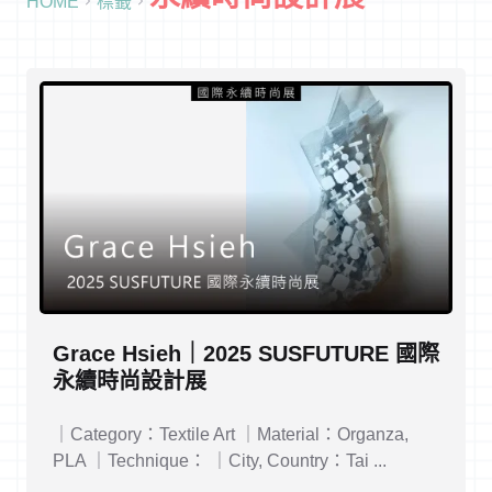
HOME
標籤
Grace Hsieh｜2025 SUSFUTURE 國際
永續時尚設計展
｜Category：Textile Art ｜Material：Organza,
PLA ｜Technique： ｜City, Country：Tai ...