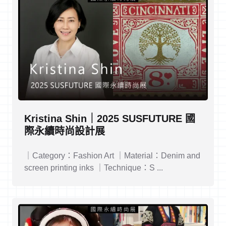
Kristina Shin｜2025 SUSFUTURE 國
際永續時尚設計展
｜Category：Fashion Art ｜Material：Denim and
screen printing inks ｜Technique：S ...