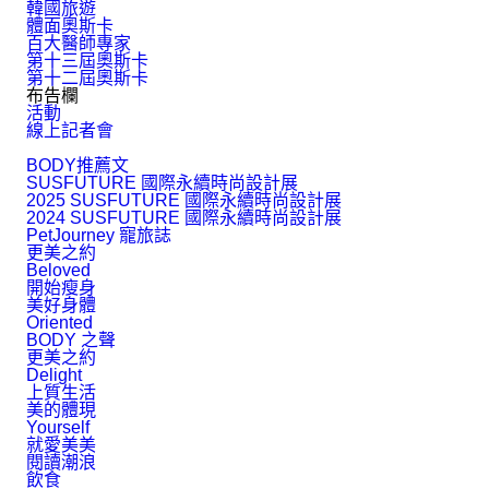
韓國旅遊
體面奧斯卡
百大醫師專家
第十三屆奧斯卡
第十二屆奧斯卡
布告欄
活動
線上記者會
BODY推薦文
SUSFUTURE 國際永續時尚設計展
2025 SUSFUTURE 國際永續時尚設計展
2024 SUSFUTURE 國際永續時尚設計展
PetJourney 寵旅誌
更美之約
Beloved
開始瘦身
美好身體
Oriented
BODY 之聲
更美之約
Delight
上質生活
美的體現
Yourself
就愛美美
閱讀潮浪
飲食