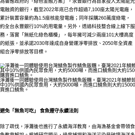
為響應政府的「綠色金融方案」，永豐銀行為首家投入太陽能光
電融資的銀行，截至2022年底已合作超過7,100座太陽光電廠，
累計裝置容量約為1.5座核能發電廠；同年採購260萬度綠電，
約全台永豐銀行10%的用電量。另外，透過科技整合線上線下服
務，落實「無紙化綠色櫃檯」，每年擁可減少兩座101大樓高度
的紙張，並承諾2030年達成自身營運淨零排放、2050年全資產
組合淨零排放等目標。
淨灘後一同體驗使用台灣鯖魚製作鯖魚飯糰。臺灣2021年鯖鰺卸魚
中10%供國內民眾食用，大約5000噸，而進口鯖魚則大約150
買進口鯖魚。
避免「無魚可吃」 食魚遵守永續法則
除了疏伐，淨灘後也進行了永續海洋教育，由海漁基金會帶領食
魚教育解說。根據研究顯示，過度捕撈和海洋污染是破壞海洋多