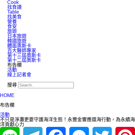
Cook
找食譜
Table
找美食
營養
食安
旅遊
日本旅遊
韓國旅遊
體面奧斯卡
百大醫師專家
第十三屆奧斯卡
第十二屆奧斯卡
布告欄
活動
線上記者會
搜尋
HOME
布告欄
活動
不只是淨灘更要守護海洋生態！永豐金響應還海行動，為永續海
洋貢獻心力