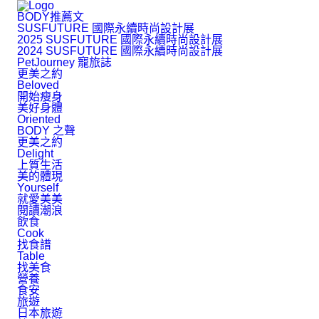
BODY推薦文
SUSFUTURE 國際永續時尚設計展
2025 SUSFUTURE 國際永續時尚設計展
2024 SUSFUTURE 國際永續時尚設計展
PetJourney 寵旅誌
更美之約
Beloved
開始瘦身
美好身體
Oriented
BODY 之聲
更美之約
Delight
上質生活
美的體現
Yourself
就愛美美
閱讀潮浪
飲食
Cook
找食譜
Table
找美食
營養
食安
旅遊
日本旅遊