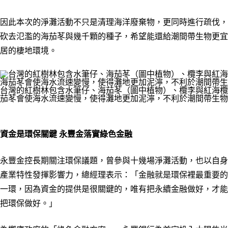
因此本次的淨灘活動不只是清理海洋廢棄物，更同時進行疏伐，
砍去氾濫的海茄苳與幾千顆的種子，希望能還給潮間帶生物更宜
居的棲地環境。
台灣的紅樹林包含水筆仔、海茄苳（圖中植物）、欖李與紅海欖
茄苳會使海水流速變慢，使得灘地更加泥濘，不利於潮間帶生物
資金是環保關鍵 永豐金落實綠色金融
永豐金控長期關注環保議題，曾參與十幾場淨灘活動，也以自身
產業特性發揮影響力，總經理表示：「金融就是環保裡最重要的
一環，因為資金的提供是很關鍵的，唯有把永續金融做好，才能
把環保做好。」