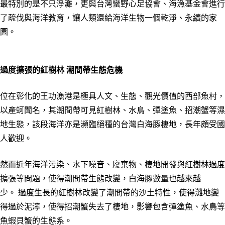
最特別的是不只淨灘，更與台灣蠻野心足協會、海漁基金會進行
了疏伐與海洋教育，讓人類還給海洋生物一個乾淨、永續的家
園。
過度擴張的紅樹林 潮間帶生態危機
位在彰化的王功漁港是極具人文、生態、觀光價值的西部魚村，
以產蚵聞名，其潮間帶可見紅樹林、水鳥、彈塗魚、招潮蟹等濕
地生態，該段海洋亦是瀕臨絕種的台灣白海豚棲地，長年頗受國
人歡迎。
然而近年海洋污染、水下噪音、廢棄物、棲地開發與紅樹林過度
擴張等問題，使得潮間帶生態改變，白海豚數量也越來越
少。 過度生長的紅樹林改變了潮間帶的沙土特性，使得灘地變
得過於泥濘，使得招潮蟹失去了棲地，影響包含彈塗魚、水鳥等
魚蝦貝蟹的生態系。