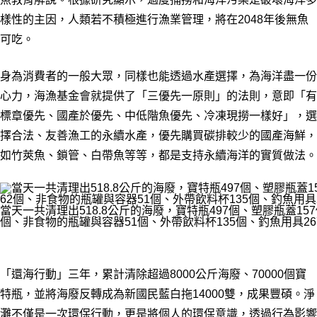
樣性的主因，人類若不積極進行漁業管理，將在2048年後無魚
可吃。
身為消費者的一般大眾，同樣也能透過水產選擇，為海洋盡一份
心力，海漁基金會就提供了「三優先一原則」的法則，意即「有
標章優先、國產於優先、中低階魚優先、冷凍現撈一樣好」，選
擇合法、友善漁工的永續水產，優先購買碳排較少的國產海鮮，
如竹莢魚、鎖管、白帶魚等等，都是支持永續海洋的實質做法。
當天一共清理出518.8公斤的海廢，寶特瓶497個、塑膠瓶蓋15
個、非食物的瓶罐與容器51個、外帶飲料杯135個、釣魚用具26
「還海行動」三年，累計清除超過8000公斤海廢、70000個寶
特瓶，並將海廢反轉成為新國民藍白拖14000雙，成果豐碩。淨
灘不僅是一次環保行動，更是將個人的環保意識，透過行為影響