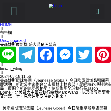
HOME
SUSFUTURE 國際永續時尚設計展
PetJourney 寵旅誌
布告欄
Uncategorized
美商婕斯展新機 盛大喬遷開幕慶
Line
Telegram
Facebook
Messenger
Twitter
Pinterest
timian_yiting
2024-03-18 11:56
美商婕斯環球集團（Jeunesse Global）今日隆重舉辦喬遷開幕
慶活動，新辦公室來到台北市鄉林士林官邸。歷經精心規劃與佈
局，展開全新的氣勢與格局。婕斯集團全球執行長Jason
Borné、北美暨大中華區執行總裁Mark Wang，以及業界重要貴
賓齊聚一堂，見證這重要時刻的到來。
美商婕斯環球集團（
）今日隆重舉辦喬遷開幕
Jeunesse Global