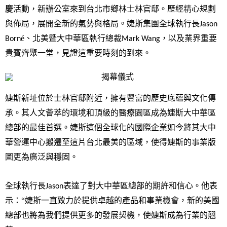
慶活動，新辦公室來到台北市鄉林士林官邸。歷經精心規劃
與佈局，展開全新的氣勢與格局。婕斯集團全球執行長
Jason
é、北美暨大中華區執行總裁
，以及業界重要
Born
Mark Wang
貴賓齊聚一堂，見證這重要時刻的到來。
婕斯新址位於士林官邸附近，擁有豐富的歷史底蘊與文化傳
承。其人文薈萃的環境和頂級的醫療園區成為婕斯大中華區
總部的最佳首選。婕斯這個全球化的國際企業如今將其大中
華營運中心搬遷至這片台北最美的區域，使得婕斯的事業版
圖更為廣泛與穩固。
全球執行長
表達了對大中華區總部的期許和信心。他表
Jason
示：“婕斯一直致力於提供卓越的產品和事業機會，新的美國
總部也將為我們提供更多的發展契機，使婕斯成為行業的翹