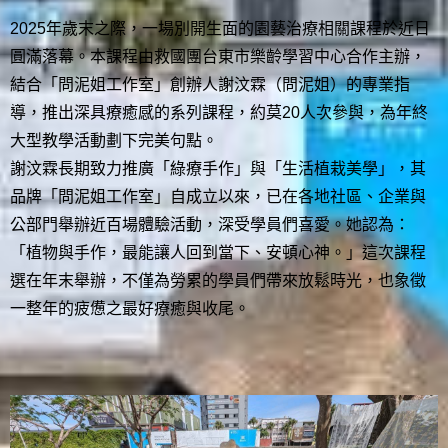
2025年歲末之際，一場別開生面的園藝治療相關課程於近日
圓滿落幕。本課程由救國團台東市樂齡學習中心合作主辦，
結合「問泥姐工作室」創辦人謝汶霖（問泥姐）的專業指
導，推出深具療癒感的系列課程，約莫20人次參與，為年終
大型教學活動劃下完美句點。
謝汶霖長期致力推廣「綠療手作」與「生活植栽美學」，其
品牌「問泥姐工作室」自成立以來，已在各地社區、企業與
公部門舉辦近百場體驗活動，深受學員們喜愛。她認為：
「植物與手作，最能讓人回到當下、安頓心神。」這次課程
選在年末舉辦，不僅為勞累的學員們帶來放鬆時光，也象徵
一整年的疲憊之最好療癒與收尾。