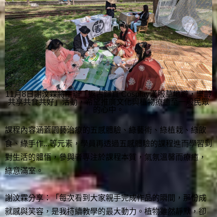
11月8日謝汶霖將主辦「返古歸真 Cosplay漢服草地遊，樂齡
共享共食共好」活動，希望推廣文化與植物療癒至一般民眾
的心中。
課程內容涵蓋園藝治療的五感體驗、綠藝術、綠植栽、綠飲
食、綠手作...等元素，學員再透過五感體驗的課程進而學習到
對生活的體悟，參與者專注於課程本質，氣氛溫馨而療癒，
綠意滿室。
謝汶霖分享：「每次看到大家親手完成作品的瞬間，那份成
就感與笑容，是我持續教學的最大動力。植物雖然靜默，卻