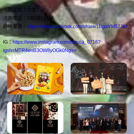
〈問泥姐工作室〉
洽詢電話：0901111716
粉絲專頁：
https://www.facebook.com/share/1BgaVM57JK/
lG：
https://www.instagram.com/mocca_0716?
igsh=MTR4enB3OW8yOGk0Ng==
猜你可能有興趣