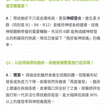
復至關重要？
A：
帶狀皰疹不只是皮膚疾病，更是
神經發炎
。維生素 B
群（特別是 B1、B6、B12）是維持神經系統健康、促進
神經髓鞘修復的重要輔酶。充足的 B群 能夠減緩神經發
炎的刺痛與灼熱感，降低日後留下「疱疹後神經痛」的機
率。
Q3：以前得過帶狀皰疹，痊癒後還需要施打疫苗嗎？
A：
需要。
得過皮蛇雖然會產生短期抗體，但隨著年紀
增長或免疫力下降，病毒依然有機會「再度復發」。臨床
上建議在疾病痊癒、皮膚傷口完全好了之後，經醫師評估
施打新一代非活化帶狀皰疹疫苗，能大幅降低高達 90%
以上的復發率與神經痛風險。