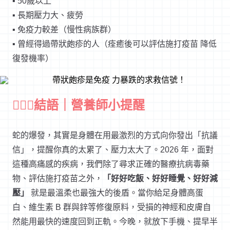
▪ 50歲以上
▪ 長期壓力大、疲勞
▪ 免疫力較差（慢性病族群）
▪
曾經得過帶狀皰疹的人（痊癒後可以評估施打疫苗 降低
復發機率）
👩🏻‍⚕️結語｜
營養師小提醒
蛇的爆發，其實是身體在用最激烈的方式向你發出「抗議
信」，提醒你真的太累了、壓力太大了。2026 年，面對
這種高痛感的疾病，我們除了尋求正確的醫療抗病毒藥
物、評估施打疫苗之外，
「好好吃飯、好好睡覺、好好減
壓」
就是最溫柔也最強大的後盾。當你給足身體高蛋
白、維生素 B 群與鋅等修復原料，受損的神經和皮膚自
然能用最快的速度回到正軌。今晚，就放下手機、提早半