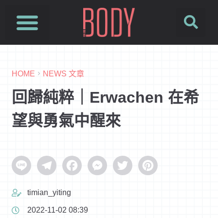
HOME
NEWS 文章
回歸純粹｜Erwachen 在希
望與勇氣中醒來
Line
Telegram
Facebook
Messenger
Twitter
Pinterest
timian_yiting
2022-11-02 08:39