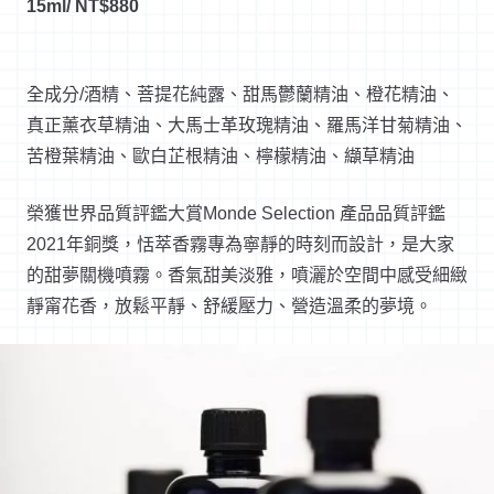
15ml/ NT$880
全成分/酒精、菩提花純露、甜馬鬱蘭精油、橙花精油、
真正薰衣草精油、大馬士革玫瑰精油、羅馬洋甘菊精油、
苦橙葉精油、歐白芷根精油、檸檬精油、纈草精油
榮獲世界品質評鑑大賞Monde Selection 產品品質評鑑
2021年銅獎，恬萃香霧專為寧靜的時刻而設計，是大家
的甜夢關機噴霧。香氣甜美淡雅，噴灑於空間中感受細緻
靜甯花香，放鬆平靜、舒緩壓力、營造溫柔的夢境。