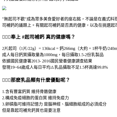
"無起司不歡"成為眾多美食愛好者的座右銘，不論是在義式
司補鈣的議題上。有關起司補鈣是否真的健康，以及在挑選起
👩🏻‍⚕️奉上 #起司補鈣 真的健康嗎？
2片起司（1片/22g）= 136kcal = 鈣266mg（大約 = 1杯牛奶/240m
成人每日鈣質攝取量為1000mg，每日攝取1.5-2份乳製品
依據國民健康署2013- 2016國民營養健康調查結果
發現19~64歲成人每日平均⚠️乳品攝取不足1.5杯高達99.8%
👩🏻‍⚕️那麽乳品類有什麼優點呢？
1.含有豐富鈣質 維持骨骼健康
2.構成免疫細胞的蛋白質 維持免疫力
3.卵磷脂可維持記憶力 是腦神經、腦細胞組成的必須成分
但是靠起司補充鈣質也是要注意