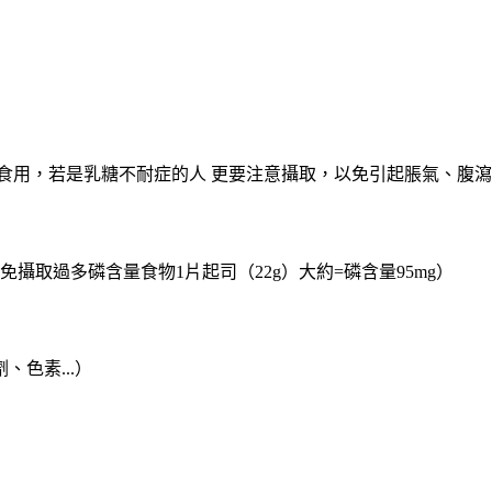
食用，若是乳糖不耐症的人 更要注意攝取，以免引起脹氣、腹
攝取過多磷含量食物1片起司（22g）大約=磷含量95mg）
劑、色素
...
）