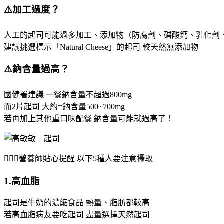
⚠️加工過度？
人工的起司可能過多加工、添加物（防腐劑、磷酸鈣、乳化劑、色
建議挑選標示「Natural Cheese」的起司 較天然無添加物
⚠️鈉含量過高？
國健署建議 一餐鈉含量不超過800mg
而2片起司 大約=鈉含量500~700mg
若再加上其他重口味配餐 鈉含量可能就過高了！
👩🏻‍⚕️營養師貼心提醒 以下5種人要注意攝取
1.高血脂
起司是牛奶的濃縮食品 熱量、脂肪都較高
若高血脂病友要吃起司 盡量選擇天然起司