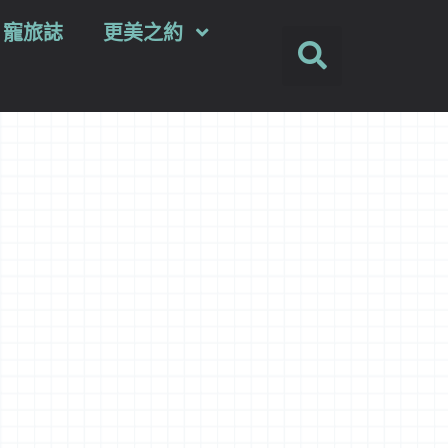
ey 寵旅誌
更美之約