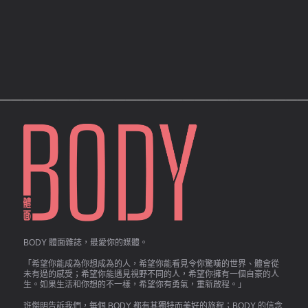
BODY 體面雜誌，最愛你的媒體。
「希望你能成為你想成為的人，希望你能看見令你驚嘆的世界、體會從
未有過的感受；希望你能遇見視野不同的人，希望你擁有一個自豪的人
生。如果生活和你想的不一樣，希望你有勇氣，重新啟程。」
班傑明告訴我們，每個 BODY 都有其獨特而美好的旅程；BODY 的信念