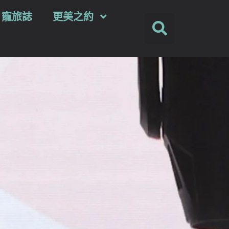
ey 寵旅誌
更美之約