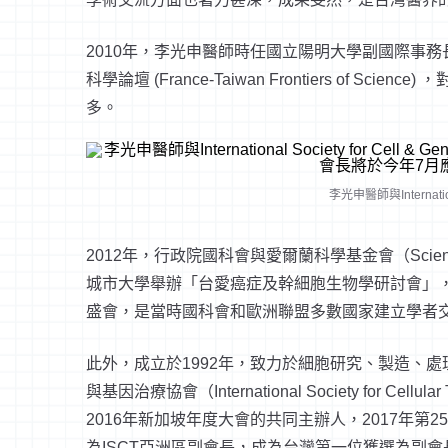
2010
年，李光申醫師時任國立陽明大學副國際事務
科學論壇
(France-Taiwan Frontiers of Science)
，
多。
李光申醫師與Internationa
2012
年，行政院國科會與愛爾蘭科學基金會（
Scien
城市大學舉辦「台愛癌症及幹細胞生物學研討會」
盛會，是當時國科會和歐洲聯盟多數國家建立學者
此外，成立於
1992
年，致力於細胞研究、製造、處
與基因治療協會（
International Society for Cellula
2016
年新加坡年度大會的共同主辦人，
2017
年第
2
為
ISCT
亞洲區副會長，成為台灣第一位獲選為副會