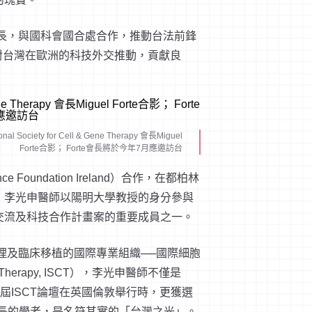
長，與國科會國合處合作，推動台法前鋒
對台灣在歐洲的科技外交推動，貢獻良
l Society for Cell & Gene Therapy 會長Miguel
Forte合影； Forte會長將於今年7月應邀訪台
ce Foundation Ireland
）合作，在都柏林
，李光申醫師以陽明大學教授的身分參與
交流及科技合作計畫案的重要成員之一。
理及臨床移植的國際專業組織──國際細胞
r Therapy, ISCT
），李光申醫師不僅是
5
屆
ISCT
論壇在英國倫敦舉行時，更獲選
長的學者，是名符其實的「台灣之光」。