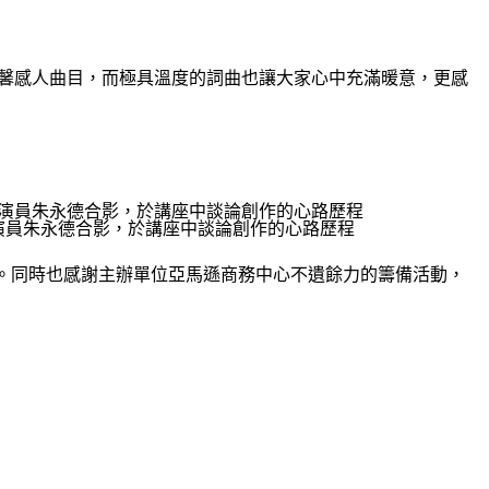
溫馨感人曲目，而極具溫度的詞曲也讓大家心中充滿暖意，更感
演員朱永德合影，於講座中談論創作的心路歷程
。同時也感謝主辦單位亞馬遜商務中心不遺餘力的籌備活動，