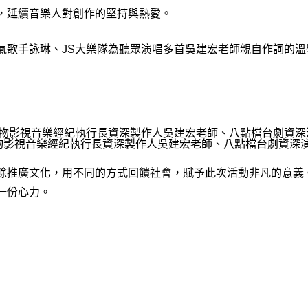
，延續音樂人對創作的堅持與熱愛。
氣歌手詠琳、JS大樂隊為聽眾演唱多首吳建宏老師親自作詞的
人物影視音樂經紀執行長資深製作人吳建宏老師、八點檔台劇資深
餘推廣文化，用不同的方式回饋社會，賦予此次活動非凡的意義
一份心力。