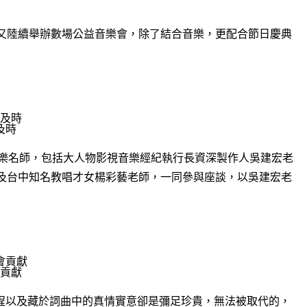
又陸續舉辦數場公益音樂會，除了結合音樂，更配合節日慶典
及時
音樂名師，包括大人物影視音樂經紀執行長資深製作人吳建宏老
及台中知名教唱才女楊彩藝老師，一同參與座談，以吳建宏老
貢獻
歷程以及藏於詞曲中的真情實意卻是彌足珍貴，無法被取代的，