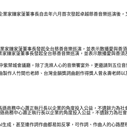
企業家鐘家蔆董事長自去年六月首次發起卓越慈善音樂巡演後，
業家鐘家蔆董事長發起全台慈善音樂巡演，並表示散播愛與善須
台中紫禁城會議廳，除了洗滌人心的音樂饗宴外，更邀請到五位
曲製作人竹間也老師、台灣金韻獎詞曲創作得獎人曾永壽老師以
遜商務中心蕭正執行長以企業的角度投入公益，不遺餘力為社會
AI生成，甚至連作詞作曲都易如反掌，可作詞、作曲人的心路