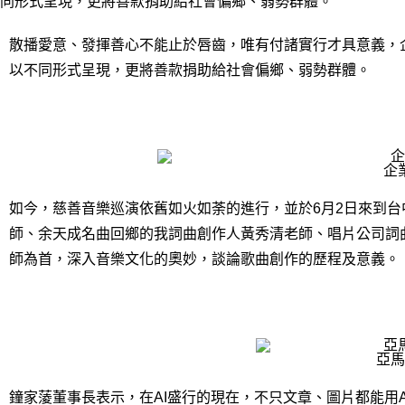
同形式呈現，更將善款捐助給社會偏鄉、弱勢群體。
散播愛意、發揮善心不能止於唇齒，唯有付諸實行才具意義，
以不同形式呈現，更將善款捐助給社會偏鄉、弱勢群體。
企
如今，慈善音樂巡演依舊如火如荼的進行，並於6月2日來到
師、余天成名曲回鄉的我詞曲創作人黃秀清老師、唱片公司詞
師為首，深入音樂文化的奧妙，談論歌曲創作的歷程及意義。
亞馬
鐘家蔆董事長表示，在AI盛行的現在，不只文章、圖片都能用