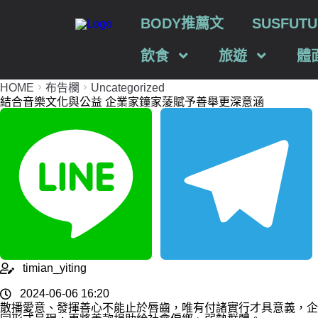
BODY推薦文
SUSFU
飲食
旅遊
體
HOME
布告欄
Uncategorized
結合音樂文化與公益 企業家鐘家蔆賦予善舉更深意涵
Line
Telegram
timian_yiting
2024-06-06 16:20
散播愛意、發揮善心不能止於唇齒，唯有付諸實行才具意義，企