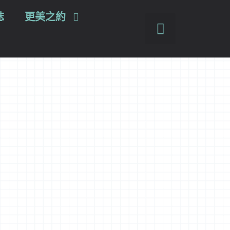
誌
更美之約