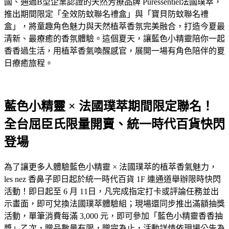
國、通過B型企業認證的天然芳療品牌 Puressentiel法國璞萃，
推出期間限定「全效防蚊聯名禮盒」與「寶貝防蚊聯名禮
盒」，將童趣角色魅力與天然植萃香氛完美融合，打造今夏最
清新、最療癒的香氛體驗。這個夏天，讓藍色小精靈陪你一起
香香過生活，用植萃香氣喚醒感官，展開一場有角色陪伴的夏
日療癒旅程。
藍色小精靈
×
法國璞萃期間限定聯名！
全台屈臣氏限量開賣、
統一時代百貨快閃
登場
為了讓更多人體驗藍色小精靈
×
法國璞萃的植萃香氣魅力，
les nez
香鼻子即日起於統一時代百貨
1F
連通道舉辦限時快閃
活動！即日起至
6
月
11
日，凡完成指定打卡或評論任務並出
示畫面，
即可兌換法國璞萃體驗組；現場還同步推出滿額抽獎
活動，
單筆消費每滿
3,000
元，即可參加「藍色小精靈香香抽
獎」乙次，贈品數量有限，
贈完為止，活動詳情依現場公告為