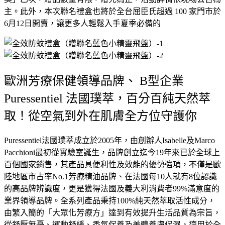
主。此外，
本次聯名禮盒也將於全台屈臣氏超過
100
家門市於
6
月
12
日開賣，
讓更多人輕鬆入手夏季必備的
歐洲芳療保健領導品牌、 B型企業
Puressentiel 法國璞萃，百分百純天然萃
取！從空氣到外在肌膚全方位守護你
Puressentiel
法國璞萃成立於
2005
年，由創辦人
I
sabelle
及
Marco
Pacchioni
最初從實驗室誕生，品牌創立迄今
19
年來已於
全球上
百個國家銷售，其產品具便利性及效能的優勢強項，
不僅是歐
陸地區市占率
No.1
芳療精油品牌、在法國每
10
人就有
8
位認識
的高品牌辨識度，更是獲得法國及義大利消費者
99%
滿意
度的
業界領導品牌。全系列產品秉持
100%
純天然萃取活性成分，
由繁入簡的「大眾化芳療方」達到有效提升生活品質為宗旨，
從舒壓無憂、運動舒緩、香氛保養及美體養膚保濕，適用於全