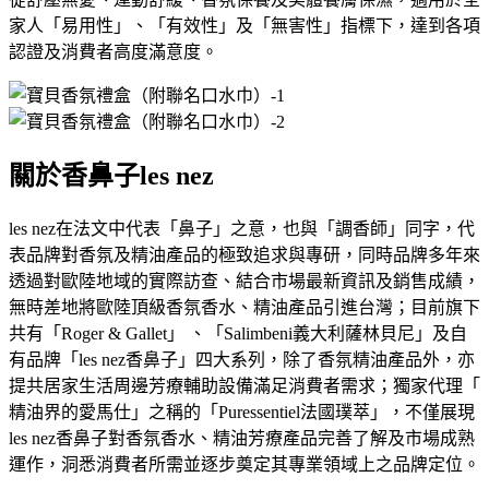
家人「
易用性」、「有效性」及「無害性」指標下，
達到各項
認證及消費者高度滿意度。
關於香鼻子
les nez
les nez
在法文中代表「鼻子」之意，也與「調香師」同字，
代
表品牌對香氛及精油產品的極致追求與專研，
同時品牌多年來
透過對歐陸地域的實際訪查、
結合市場最新資訊及銷售成績，
無時差地將歐陸頂級香氛香水、
精油產品引進台灣；目前旗下
共有「
Roger & Gallet
」 、「
Salimbeni
義大利薩林貝尼」及自
有品牌「
les nez
香鼻子」四大系列，除了香氛精油產品外，
亦
提共居家生活周邊芳療輔助設備滿足消費者需求；獨家代理「
精油界的愛馬仕」之稱的「
Puressentiel
法國璞萃」，
不僅展現
les nez
香鼻子對香氛香水、精油芳療產品完善了解及市場成熟
運作，
洞悉消費者所需並逐步奠定其專業領域上之品牌定位。