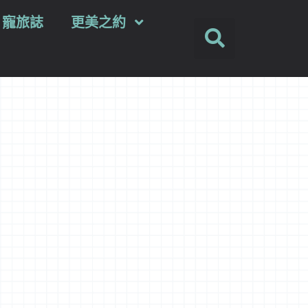
ey 寵旅誌
更美之約