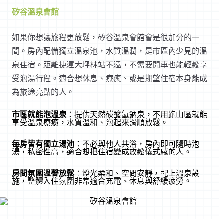
矽谷溫泉會館
如果你想讓旅程更放鬆，矽谷溫泉會館會是很加分的一
間。房內配備獨立溫泉池，水質溫潤，是市區內少見的溫
泉住宿。距離捷運大坪林站不遠，不需要開車也能輕鬆享
受泡湯行程。適合想休息、療癒、或是期望住宿本身能成
為旅途亮點的人。
市區就能泡溫泉
：提供天然碳酸氫鈉泉，不用跑山區就能
享受溫泉療癒，水質溫和、泡起來滑順放鬆。
每房皆有獨立湯池
：不必與他人共浴，房內即可隨時泡
湯，私密性高，適合想把住宿變成放鬆儀式感的人。
房間氛圍溫馨放鬆
：燈光柔和、空間安靜，配上溫泉設
施，整體入住氛圍非常適合充電、休息與舒緩疲勞。