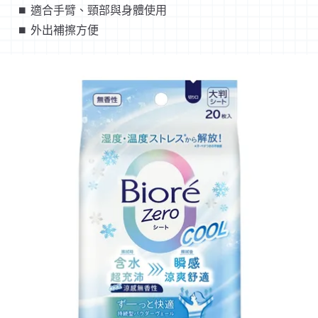
⏹︎ 適合手臂、頸部與身體使用
⏹︎ 外出補擦方便