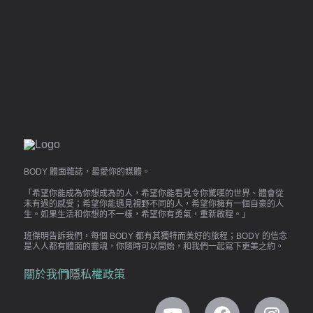
BODY 體面雜誌，最愛你的媒體。
「希望你能成為你想成為的人，希望你能看見令你驚嘆的世界、體會從
未有過的感受；希望你能遇見視野不同的人，希望你擁有一個自豪的人
生。如果生活和你想的不一樣，希望你有勇氣，重新啟程。」
班傑明告訴我們，每個 BODY 都有其獨特而美好的旅程；BODY 的信念
是人人都有體面的靈魂，你隨時可以開始，和我們一起寫下更美之約。
關於我們
隱私權政策