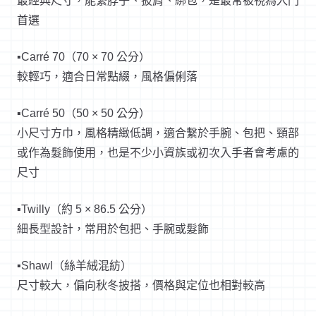
最經典尺寸，能繫脖子、披肩、綁包，是最常被視為入門
首選
▪️Carré 70（70 × 70 公分）
較輕巧，適合日常點綴，風格偏俐落
▪️Carré 50（50 × 50 公分）
小尺寸方巾，風格精緻低調，適合繫於手腕、包把、頸部
或作為髮飾使用，也是不少小資族或初次入手者會考慮的
尺寸
▪️Twilly（約 5 × 86.5 公分）
細長型設計，常用於包把、手腕或髮飾
▪️Shawl（絲羊絨混紡）
尺寸較大，偏向秋冬披搭，價格與定位也相對較高