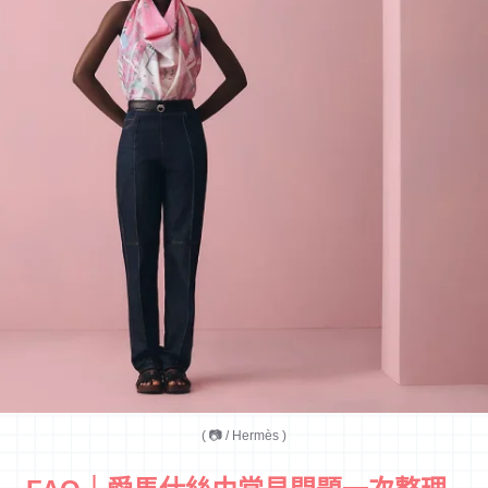
( 📷 / Hermès )