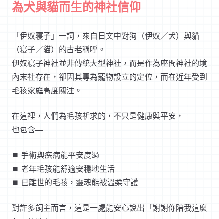
為犬與貓而生的神社信仰
「伊奴寝子」一詞，來自日文中對狗（伊奴／犬）與貓
（寝子／貓）的古老稱呼。
伊奴寝子神社並非傳統大型神社，而是作為
座間神社
的境
內末社存在，卻因其專為寵物設立的定位，而在近年受到
毛孩家庭高度關注。
在這裡，人們為毛孩祈求的，不只是健康與平安，
也包含—
⏹︎ 手術與疾病能平安度過
⏹︎ 老年毛孩能舒適安穩地生活
⏹︎ 已離世的毛孩，靈魂能被溫柔守護
對許多飼主而言，這是一處能安心說出「謝謝你陪我這麼