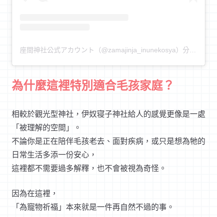
座間神社公式アカウント（@zamajinja_inunekosya）分享的貼文
為什麼這裡特別適合毛孩家庭？
相較於觀光型神社，伊奴寝子神社給人的感覺更像是一處
「被理解的空間」。
不論你是正在陪伴毛孩老去、面對疾病，或只是想為牠的
日常生活多添一份安心，
這裡都不需要過多解釋，也不會被視為奇怪。
因為在這裡，
「為寵物祈福」本來就是一件再自然不過的事。