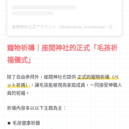
座間神社公式アカウント（@zamajinja_inunekosya）分享的貼文
寵物祈禱｜座間神社的正式「毛孩祈
福儀式」
除了自由參拜外，座間神社也提供
正式的寵物祈禱（ペ
ット祈祷）
，讓毛孩能被視為家庭成員，一同接受神職人
員的祝福。
祈禱內容多以以下主題為主：
⏹︎ 毛孩健康祈願