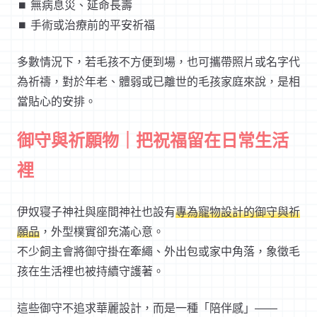
⏹︎ 無病息災、延命長壽
⏹︎ 手術或治療前的平安祈福
多數情況下，若毛孩不方便到場，也可攜帶照片或名字代
為祈禱，對於年老、體弱或已離世的毛孩家庭來說，是相
當貼心的安排。
御守與祈願物｜把祝福留在日常生活
裡
伊奴寝子神社與座間神社也設有
專為寵物設計的御守與祈
願品
，外型樸實卻充滿心意。
不少飼主會將御守掛在牽繩、外出包或家中角落，象徵毛
孩在生活裡也被持續守護著。
這些御守不追求華麗設計，而是一種「陪伴感」——