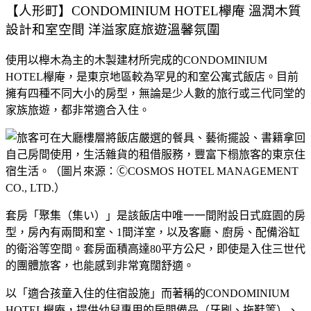
【人形町】CONDOMINIUM HOTEL欅庵 溫潤木質
設計和室空間 洋溢家庭旅遊溫馨氛圍
使用以櫸木為主的木製建材所完成的CONDOMINIUM
HOTEL欅庵，是東京地區較為罕見的和室公寓式飯店。目前
擁有四種不同大小的房型，無論是少人數的旅行或三代同堂的
家族旅遊，都非常適合入住。
套房「聚集（集い）」是該飯店中唯一一間附設日式庭園的房
型，房內有兩間和室、1間洋室，以及客廳、廚房、配備浴缸
的衛浴等空間。套房面積高達80平方公尺，即使是入住三世代
的團體旅客，也能感到非常寬闊舒適。
以「適合孩童入住的住宿設施」而著稱的CONDOMINIUM
HOTEL欅庵，提供幼兒專用的房間備品（牙刷、拖鞋等）、