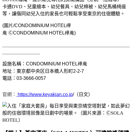
卡通DVD、兒童繪本、幼兒餐具、幼兒棉被、幼兒馬桶椅座
等，讓偕同幼兒入住的家長也可輕鬆享受東京的住宿體驗。
(圖片/
C
ONDOMINIUM
HOTEL
欅
庵
Ⓒ
C
ONDOMINIUM
HOTEL
欅庵
)
＿＿＿＿＿＿＿＿＿＿＿＿＿＿＿＿＿＿＿＿＿＿＿＿＿＿＿
＿＿＿＿＿＿＿＿
設施名稱：
C
ONDOMINIUM
HOTEL
欅庵
地址：東京都中央区日本橋人形町
2-2-7
電話：03-3666-0057
官網：
https://www.keyakian.co.jp
/（日文）