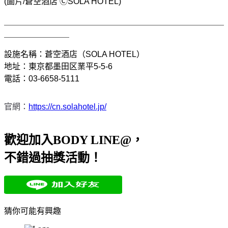
(圖片/蒼空酒店 Ⓒ
SOLA HOTEL
)
＿＿＿＿＿＿＿＿＿＿＿＿＿＿＿＿＿＿＿＿＿＿＿＿＿＿＿
＿＿＿＿＿＿＿＿
設施名稱：蒼空酒店（
SOLA HOTEL
）
地址：東京都墨田区業平
5-5-6
電話：03-6658-5111
官網：
https://cn.solahotel.jp/
歡迎加入BODY LINE@，
不錯過抽獎活動！
猜你可能有興趣