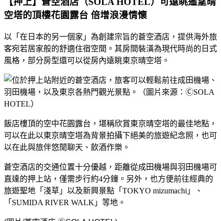
【押上】蒼空酒店（
SOLA HOTEL
）可遠眺遙望晴
空塔的頂樓花園露台 倍增浪漫情懷
以「在日本的另一個家」為創建宗旨的蒼空酒店，
提供海外旅
客宛若居家般的舒適住宿空間。
其房間裝潢為現代時尚的日式
風格，
部分房型還可以從房內遠眺東京晴空塔。
飯店樓頂的空中花園露台，堪稱欣賞東京晴空塔的最佳地點，
可以在此以東京晴空塔為背景拍攝下絕美的旅遊紀念照，也可
以在此與旅伴悠閒聊天、飲酒作樂。
蒼空酒店的交通位置十分優越，距離從成田機場與羽田機場可
直達的押上站，僅需步行約4分鐘。另外，也方便前往經典的
旅遊聖地「淺草」以及新興景點「TOKYO mizumachi」、
「SUMIDA RIVER WALK」等地。