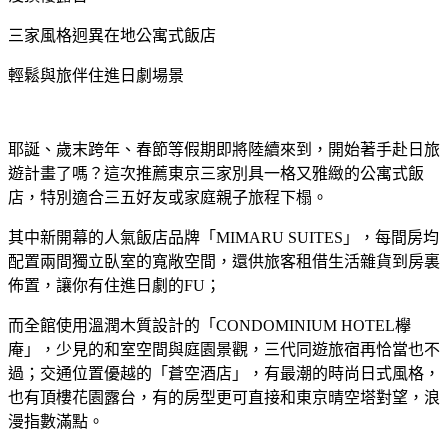
三家風格迥異在地公寓式飯店
輕鬆與旅伴住進日劇場景
耶誕、歲末跨年、春節等假期即將陸續來到，
開始著手赴日旅
遊計畫了嗎？
這次推薦東京三家別具一格又雅緻的公寓式飯
店，
特別適合三五好友或家庭親子旅程下榻。
其中新開幕的人氣飯店品牌「
MIMARU SUITES
」，每間房均
配置兩間獨立臥室的寬敞空間，
還供旅客租借生活雜貨到房裏
佈置，讓你有住進日劇的
FU
；
而全館使用溫潤木質設計的「
CONDOMINIUM HOTEL
欅
庵」，少見的和室空間與庭園景觀，
三代同遊旅宿再恰當也不
過；交通位置優越的「蒼空酒店」，
有最潮的時尚日式風格，
也有頂樓花園露台，
有的房型更可直接和東京晴空塔對望，浪
漫指數滿點。