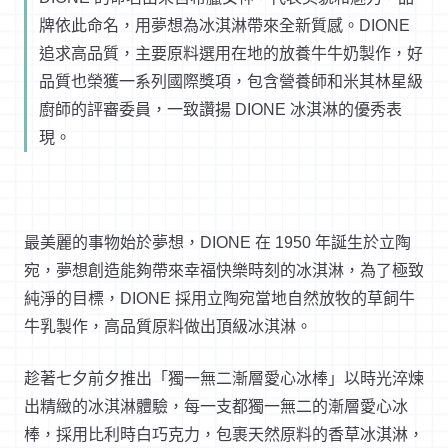
牌依此命名，用夢想為冰淇淋帶來全新質感。DIONE
追求高品質，主要原料選用在地的放養牛牛奶製作，好
品質也榮獲一系列國際獎項，包含營養師和米其林星級
廚師的評審委員，一致讚揚 DIONE 冰淇淋的優秀表
現。
最美麗的事物始於夢想，
DIO
NE
在
1950
年誕生於立陶
宛，夢想創造能夠帶來幸福快樂時刻的冰淇淋，
為了極致
純淨的目標，
DIONE
採用立陶宛當地自然放牧的草飼牛
牛乳製作，
高品質原料做出頂級冰淇淋。
趁著七夕前夕推出「
獨一無二漸層愛心冰棒」以時光淬煉
出精緻的冰淇淋體驗，
每一支都獨一無二的漸層愛心冰
棒，採用比利時白巧克力，
包裹天然原料的香草冰淇淋，