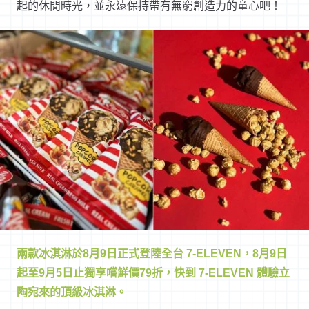
起的休閒時光，並永遠保持帶有無窮創造力的童心吧！
兩款冰淇淋於
8
月
9
日正式登
陸全台
7-ELEVEN
，
8
月
9
日
起至
9
月
5
日止獨享嚐鮮價
79
折，
快到
7-ELEVEN
體驗立
陶宛來的頂級冰淇淋。