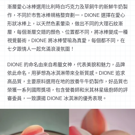
漸層愛心冰棒選用比利時白巧克力及草飼牛的新鮮牛奶製
作，不同於市售冰棒規格整齊劃一，DIONE 選擇在愛心
形狀冰棒上，以天然色素暈染，做出不同的大理石紋漸
層，每個漸層交錯的顏色、位置都不同，將冰棒變成一種
視覺藝術，DIONE 將冰棒譬喻為真愛，每個都不同，在
七夕跟情人一起充滿浪漫氛圍！
DIONE
的命名由來自希臘女神，代表美貌和魅力，品牌
依此命名，
用夢想為冰淇淋帶來全新質感。
DIONE
追求
高品質，主要原料選用在地的放養牛牛奶製作，
好品質也
榮獲一系列國際獎項，
包含營養師和米其林星級廚師的評
審委員，一致讚揚
DIONE
冰淇淋的優秀表現。