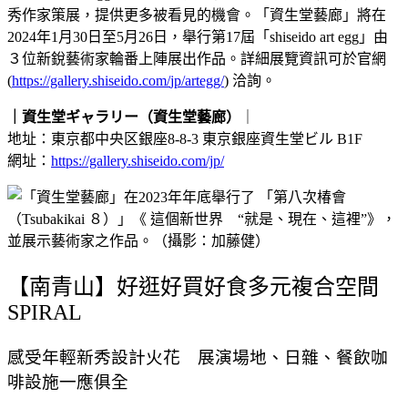
秀作家策展，
提供更多被看見的機會。「資生堂藝廊」
將在
2024年1月30日至5月26日，舉行第17屆「
shiseido art egg」由
３位新銳藝術家輪番上陣展出作品。
詳細展覽資訊可於官網
(
https://gallery.shiseido.com/
jp/artegg/
) 洽詢。
｜資生堂ギャラリー（資生堂藝廊）
｜
地址：東京都中央区銀座8-8-3 東京銀座資生堂ビル B1F
網址：
https://gallery.shiseido.com/jp/
【南青山】好逛好買好食多元複合空間
SPIRAL
感受年輕新秀設計火花 展演場地、日雜、餐飲咖
啡設施一應俱全