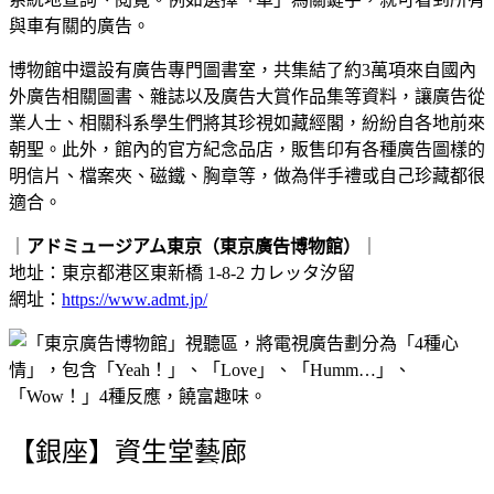
與車有關的廣告。
博物館中還設有廣告專門圖書室，共集結了約3萬項來自國內
外廣告相關圖書、雜誌以及廣告大賞作品集等資料，讓廣告從
業人士、相關科系學生們將其珍視如藏經閣，紛紛自各地前來
朝聖。此外，館內的官方紀念品店，販售印有各種廣告圖樣的
明信片、檔案夾、磁鐵、胸章等，做為伴手禮或自己珍藏都很
適合。
｜
アドミュージアム東京（東京廣告博物館）
｜
地址：東京都港区東新橋 1-8-2 カレッタ汐留
網址：
https://www.admt.jp/
【銀座】資生堂藝廊