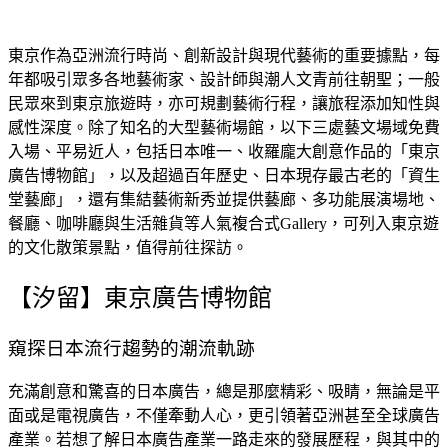
東京作為亞洲流行時尚、創新設計與現代藝術的重要據點，
每
年都吸引眾多各地藝術家、設計師與潮人文青前往朝聖；
一般
民眾來到東京旅遊時，亦可規劃藝術行程，
讓旅程添加知性與
感性深度。除了知名的大型藝術場館，
以下三處藝文場域免費
入場、平易近人，包括日本唯一、
收羅龐大創意作品的「東京
廣告博物館」，以及超過百年歷史、
日本現存最古老的「資生
堂藝廊」，還有集結藝術新秀並提供藝廊、
多功能展演場地、
餐廳、
咖啡廳與生活雜貨等人氣複合式Gallery，
可列入東京遊
的文化散策景點，值得前往探訪。
【汐留】東京廣告博物館
窺探日本流行趨勢的潮流軌跡
充滿創意和驚喜的日本廣告，總是那麼精彩、吸睛，無論是平
面或是電視廣告，不僅牽動人心，更引領著亞洲甚至全球廣告
產業。若想了解日本廣告產業一路走來的發展歷程，與其中的