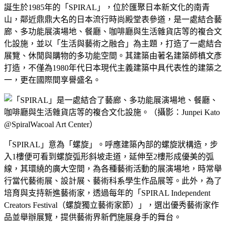
誕生於1985年的「SPIRAL」，位於匯聚日本新文化的南青
山，鄰近鼎鼎大名的日本流行時尚殿堂表參道，是一處結合藝
廊、多功能展演場地、餐廳、咖啡廳與生活雜貨店等的複合文
化設施，並以「生活與藝術之融合」為主題，打造了一處結合
展覽、休閒與購物的多功能空間。其建築由著名建築師槙文彥
打造，不僅為1980年代日本現代主義建築中具代表性的建築之
一，更在國際間享譽盛名。
「SPIRAL」意為「螺旋」。呼應建築內部的螺旋狀構造，
步
入1樓便可看到螺旋弧形斜坡走道，延伸至2樓形成優美的弧
線，
其環繞的廣大空間，為各種藝術活動的展演場地，
時常舉
行當代藝術展、設計展、藝術科系學生作品展等。此外，
為了
培育與支持新進藝術家，透過每年的「SPIRAL Independent
Creators Festival（螺旋獨立藝術家節）」，
選出優秀藝術家作
品並舉辦展覽，提供藝術界新們施展身手的舞台。