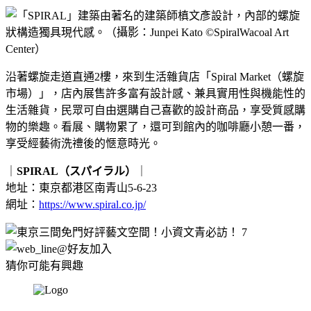
沿著螺旋走道直通2樓，來到生活雜貨店「Spiral Market（螺旋
市場）」，店內展售許多富有設計感、
兼具實用性與機能性的
生活雜貨，
民眾可自由選購自己喜歡的設計商品，享受質感購
物的樂趣。看展、
購物累了，還可到館內的咖啡廳小憩一番，
享受經藝術洗禮後的愜意時光。
｜
SPIRAL（スパイラル）
｜
地址：東京都港区南青山5-6-23
網址：
https://www.spiral.co.jp/
猜你可能有興趣