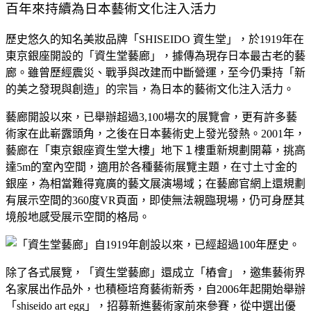
百年來持續為日本藝術文化注入活力
歷史悠久的知名美妝品牌「SHISEIDO 資生堂」，於1919年在
東京銀座開設的「資生堂藝廊」，據傳為現存日本最古老的藝
廊。雖曾歷經震災、戰爭與改建而中斷營運，至今仍秉持「新
的美之發現與創造」的宗旨，為日本的藝術文化注入活力。
藝廊開設以來，已舉辦超過3,100場次的展覽會，更有許多藝
術家在此嶄露頭角，之後在日本藝術史上發光發熱。2001年，
藝廊在「東京銀座資生堂大樓」地下１樓重新規劃開幕，挑高
達5m的室內空間，適用於各種藝術展覽主題，在寸土寸金的
銀座，為相當難得寬廣的藝文展演場域；在藝廊官網上還規劃
有展示空間的360度VR頁面，即使無法親臨現場，仍可身歷其
境般地感受展示空間的格局。
除了各式展覽，「資生堂藝廊」還成立「樁會」，
邀集藝術界
名家展出作品外，也積極培育藝術新秀，
自2006年起開始舉辦
「shiseido art egg」，招募新進藝術家前來參賽，從中選出優