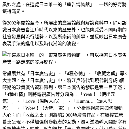
奧妙之處，在這處日本唯一的「廣告博物館」，一切的好奇將
獲得滿足。
從2002年開館至今，所展出的豐富館藏與解說資料中，除可認
識日本廣告自江戶時代以來的歷史外，也能夠感受不同時期的
社會發展與流行趨勢，以及所崇尚的美學，並反映出日本廣告
表現手法的進化以及時代潮流的演變。
常設展共有「日本廣告史」、「4種心情」、「收藏之桌」等3
大主題。在「日本廣告史」中，將江戶時代到現代劃分成6個
時期的珍貴廣告資料陳列，讓日本廣告的發展進程一目了然；
「4種心情」則將電視廣告等分類為：「Yeah！（使出元
氣）」、「Love（溫暖人心）」、「Humm…（讓人思
考）」、「Wow！（大吃一驚）」，分析電視廣告如何觸動
人心；而「收藏之桌」則將約2,000項廣告作品，在觸控式螢
幕桌呈現，不僅加強與參觀者的互動，還可透過輸入關鍵字有
系統地查詢、閱覽。例如選擇「車」為關鍵字，就可看到所有