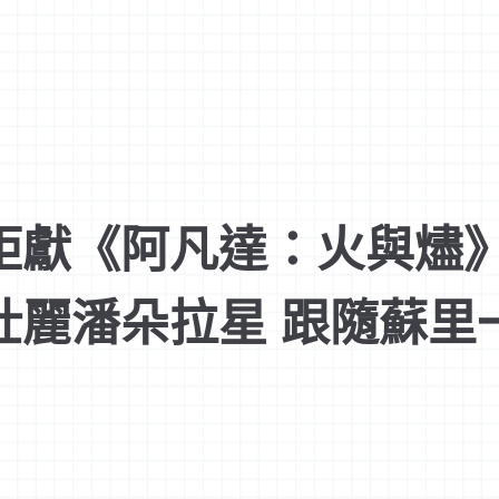
鉅獻《阿凡達：火與燼
壯麗潘朵拉星 跟隨蘇里