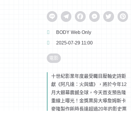
Line
Telegram
Facebook
Messenger
Twitter
Pinter
BODY Web Only
2025-07-29 11:00
電影
十世紀影業年度最受矚目壓軸史詩鉅
獻《阿凡達：火與燼》，將於今年12
月大銀幕震撼全球，今天首支預告隆
重線上曝光！金獎票房大導詹姆斯卡
麥隆製作耗時長達超過20年的影史票
房冠軍《阿凡達》系列，如今來到第
三部曲，除了重返視覺效果依然震撼