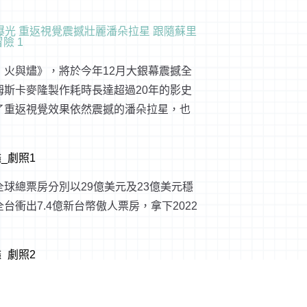
火與燼》，將於今年12月大銀幕震撼全
斯卡麥隆製作耗時長達超過20年的影史
了重返視覺效果依然震撼的潘朵拉星，也
球總票房分別以29億美元及23億美元穩
衝出7.4億新台幣傲人票房，拿下2022
拉星球上從所未見的新領域，除了《阿凡
這次還會介紹兩支新的納美族群登場，帶