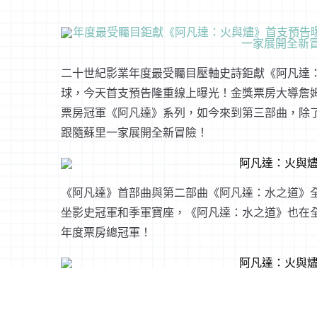
est
二十世紀影業年度最受矚目壓軸史詩鉅獻《阿凡達：
球，今天首支預告隆重線上曝光！金獎票房大導詹姆
票房冠軍《阿凡達》系列，如今來到第三部曲，除
跟隨蘇里一家展開全新冒險！
《阿凡達》首部曲與第二部曲《阿凡達：水之道》全
坐影史冠軍和季軍寶座，《阿凡達：水之道》也在全台
年度票房總冠軍！
第三部曲《阿凡達：火與燼》更要帶大家進入潘朵
達：水之道》新登場的納美礁人族—美卡伊納族，