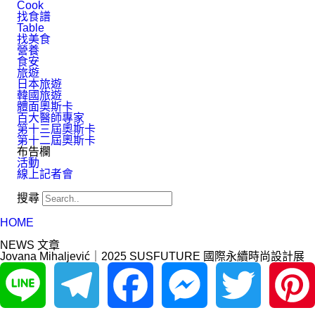
Cook
找食譜
Table
找美食
營養
食安
旅遊
日本旅遊
韓國旅遊
體面奧斯卡
百大醫師專家
第十三屆奧斯卡
第十二屆奧斯卡
布告欄
活動
線上記者會
搜尋
HOME
NEWS 文章
Jovana Mihaljević｜2025 SUSFUTURE 國際永續時尚設計展
Line
Telegram
Facebook
Messenger
Twitter
Pinterest