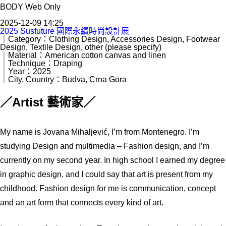
BODY Web Only
2025-12-09 14:25
2025 Susfuture 國際永續時尚設計展
｜Category：Clothing Design, Accessories Design, Footwear
Design, Textile Design, other (please specify)
｜Material：American cotton canvas and linen
｜Technique：Draping
｜Year：2025
｜City, Country：Budva, Crna Gora
／Artist 藝術家／
My name is Jovana Mihaljević, I’m from Montenegro. I’m
studying Design and multimedia – Fashion design, and I’m
currently on my second year. In high school I earned my degree
in graphic design, and I could say that art is present from my
childhood. Fashion design for me is communication, concept
and an art form that connects every kind of art.