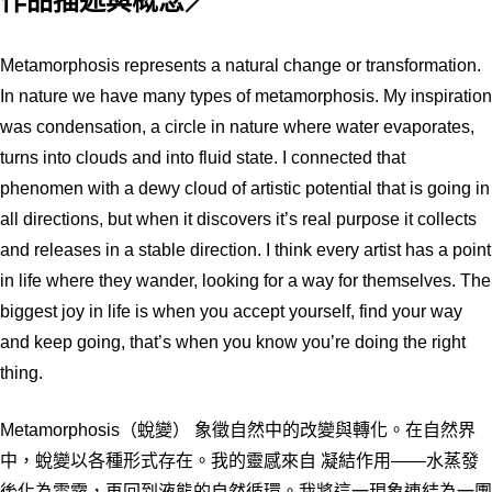
作品描述與概念／
Metamorphosis represents a natural change or transformation.
In nature we have many types of metamorphosis. My inspiration
was condensation, a circle in nature where water evaporates,
turns into clouds and into fluid state. I connected that
phenomen with a dewy cloud of artistic potential that is going in
all directions, but when it discovers it’s real purpose it collects
and releases in a stable direction. I think every artist has a point
in life where they wander, looking for a way for themselves. The
biggest joy in life is when you accept yourself, find your way
and keep going, that’s when you know you’re doing the right
thing.
Metamorphosis（蛻變） 象徵自然中的改變與轉化。在自然界
中，蛻變以各種形式存在。我的靈感來自 凝結作用——水蒸發
後化為雲霧，再回到液態的自然循環。我將這一現象連結為一團