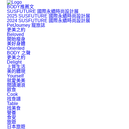
BODY推薦文
SUSFUTURE 國際永續時尚設計展
2025 SUSFUTURE 國際永續時尚設計展
2024 SUSFUTURE 國際永續時尚設計展
PetJourney 寵旅誌
更美之約
Beloved
開始瘦身
美好身體
Oriented
BODY 之聲
更美之約
Delight
上質生活
美的體現
Yourself
就愛美美
閱讀潮浪
飲食
Cook
找食譜
Table
找美食
營養
食安
旅遊
日本旅遊