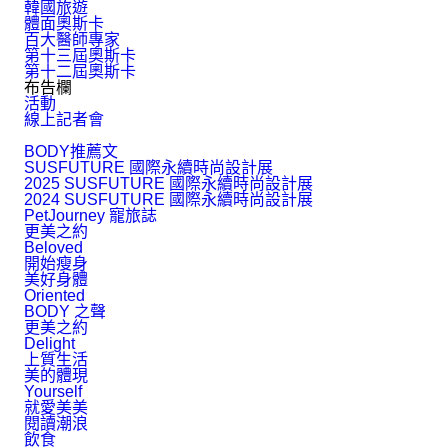
韓國旅遊
體面奧斯卡
百大醫師專家
第十三屆奧斯卡
第十二屆奧斯卡
布告欄
活動
線上記者會
BODY推薦文
SUSFUTURE 國際永續時尚設計展
2025 SUSFUTURE 國際永續時尚設計展
2024 SUSFUTURE 國際永續時尚設計展
PetJourney 寵旅誌
更美之約
Beloved
開始瘦身
美好身體
Oriented
BODY 之聲
更美之約
Delight
上質生活
美的體現
Yourself
就愛美美
閱讀潮浪
飲食