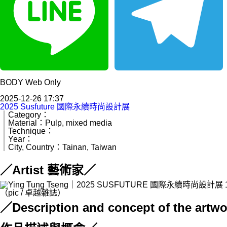
Line
Telegram
BODY Web Only
2025-12-26 17:37
2025 Susfuture 國際永續時尚設計展
｜Category：
｜Material：Pulp, mixed media
｜Technique：
｜Year：
｜City, Country：Tainan, Taiwan
／Artist 藝術家／
（pic / 卓越雜誌）
／Description and concept of the artwo