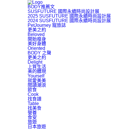
BODY推薦文
SUSFUTURE 國際永續時尚設計展
2025 SUSFUTURE 國際永續時尚設計展
2024 SUSFUTURE 國際永續時尚設計展
PetJourney 寵旅誌
更美之約
Beloved
開始瘦身
美好身體
Oriented
BODY 之聲
更美之約
Delight
上質生活
美的體現
Yourself
就愛美美
閱讀潮浪
飲食
Cook
找食譜
Table
找美食
營養
食安
旅遊
日本旅遊