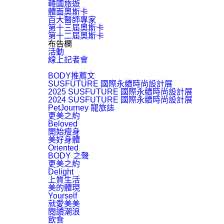
韓國旅遊
體面奧斯卡
百大醫師專家
第十三屆奧斯卡
第十二屆奧斯卡
布告欄
活動
線上記者會
BODY推薦文
SUSFUTURE 國際永續時尚設計展
2025 SUSFUTURE 國際永續時尚設計展
2024 SUSFUTURE 國際永續時尚設計展
PetJourney 寵旅誌
更美之約
Beloved
開始瘦身
美好身體
Oriented
BODY 之聲
更美之約
Delight
上質生活
美的體現
Yourself
就愛美美
閱讀潮浪
飲食