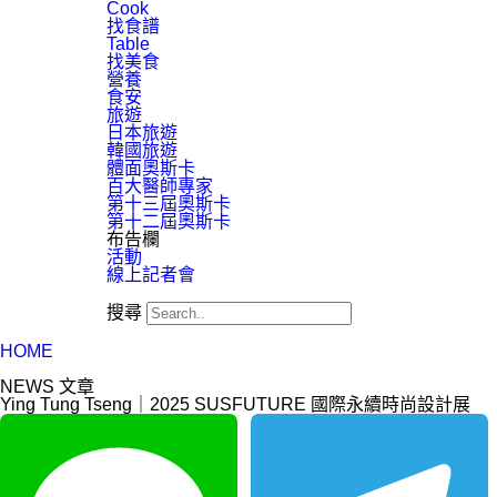
Cook
找食譜
Table
找美食
營養
食安
旅遊
日本旅遊
韓國旅遊
體面奧斯卡
百大醫師專家
第十三屆奧斯卡
第十二屆奧斯卡
布告欄
活動
線上記者會
搜尋
HOME
NEWS 文章
Ying Tung Tseng｜2025 SUSFUTURE 國際永續時尚設計展