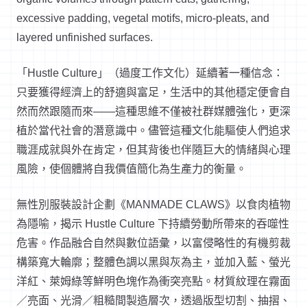
excessive padding, vegetal motifs, micro-pleats, and
layered unfinished surfaces.
「
Hustle Culture
」（過度工作文化）延續著一種信念：
只要獲得經濟上的舒適與富足，生活中的其他穩定便會自
然而然跟隨而來
——
這種思維不僅被社群媒體強化，更深
植於當代社會的潛意識中。儘管這種文化能驅使人們追求
職涯成就與外在肯定，但其背後也伴隨巨大的情緒與心理
風險，使個體將自我價值簡化為生產力的衡量。
無性別服裝設計企劃《
MANMADE CLAWS
》以食肉植物
為隱喻，揭示
Hustle Culture
下持續勞動所帶來的吞噬性
危害。作品融合自然與數位語彙，以富侵略性的有機剪裁
構築寬大輪廓；整體色調以黑與灰為主，並加入藍、螢光
洋紅、萊姆綠等鮮明色塊作為衝突亮點。材質紋理在霧面
／亮面、光滑／粗糙間製造層次，透過版型切割、抽摺、