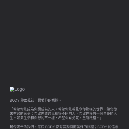
BODY 體面雜誌，最愛你的媒體。
「希望你能成為你想成為的人，希望你能看見令你驚嘆的世界、體會從
未有過的感受；希望你能遇見視野不同的人，希望你擁有一個自豪的人
生。如果生活和你想的不一樣，希望你有勇氣，重新啟程。」
班傑明告訴我們，每個 BODY 都有其獨特而美好的旅程；BODY 的信念