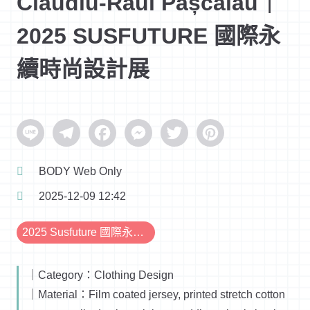
Claudiu-Raul Pașcalău｜
2025 SUSFUTURE 國際永
續時尚設計展
Line
Telegram
Facebook
Messenger
Twitter
Pinterest
BODY Web Only
2025-12-09 12:42
2025 Susfuture 國際永續時尚設計展
｜Category：Clothing Design
｜Material：Film coated jersey, printed stretch cotton