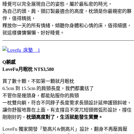
睡覺可以完全展現自己的姿態，屬於最私密的時光，
為自己的頭、肩、頸訂製最適合的高度，枕頭是你最親密的夥
伴，值得精挑，
釋放你一天的所有情緒，傾聽你身體和心情的床，值得細選，
就這樣傭慵懶懶、好好睡覺。
_______________________________________________________
Q躺感
LoveFu月眠枕 NT$3,580
買了數十顆，不如第一顆就月眠枕
6.5cm 到 15.5cm 的肩頸長度，我們都囊括了
不管你是幾頭身，都能貼服你的肩頸
一枕雙向躺，符合不同脖子長度需求長頸設計延伸護頸斜坡，
讓你舒服地靠在上面，有支撐且不突兀短頸微弧形設計，撐住
剛剛好的，
枕頭高度對了，生活就能發生質變。
LoveFu 獨家開發「墊高片&側高片」設計，翻身不再壓肩壓