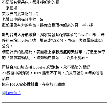
不是所有雲朵床，都能撐起你的腰，
一張猶如－
美妝界的氣墊粉餅 - Q
老饕口中的彈牙牛筋 - 彈
挺起溫柔有力的胸懷，將你安穩環抱起來的另一半 - 撐
針對台灣人身形改良
、獨家開發超Q彈雲朵的 LoveFu 1號，奢
侈的三塊LoveFu 1號，堆疊成7.5公分，再毫不客氣壓縮成3.5
公分。
精密計算的壓縮比，表面覆上
柔軟透氣的天絲布
，打造出神奇
的「飄飄雲躺感」，猶如躺在雲朵上，Q彈不觸底。
再結合MDI強支撐 LoveFu 3號泡棉，永不塌陷的關鍵；
2.4線徑中鋼彈簧，100%腰臀不下沉，負責守護你10年的睡眠
品質。
還有
100天安心睡計畫
，在家放心體驗！
_______________________________________________________