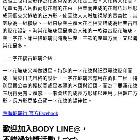
四組上弦月圖形作為花蕊意象的大花是主體。大花與大花間，
配置著有八片似菱形花瓣的花朵，相疊而連成的花瓣巧妙地形
成兩個交叉排放的正方形，使圖紋大大增加視覺的豐富性；其
底紋為一組橫紋、一組直紋與主體大花互相交錯成為經典古風
的壓花設計。海棠花玻璃是最廣為人知的一款復古壓花玻璃，
與十字花、節平條玻璃同時期生產，三款的產量方面，又以海
棠花最多。
┃十字花復古玻璃介紹：
十字花玻璃又叫做銀星。特殊的十字花紋與細緻霧紋壓印而
成，屬於日式風格的設計，十字花玻璃常應用在窗框工程，特
別是舊公寓的樓梯間或是客廳的木窗與鋁窗，而為了要讓花紋
表現得更有立體感，一般會切割成長方形加以運用；相較正方
形，長方形更能凸顯十字花紋的韻律性。
明順玻璃行 官方Facebook
歡迎加入BODY LINE@，
不錯過抽獎活動！⇨⇨