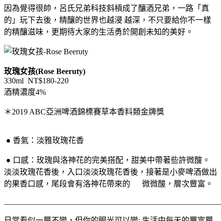
因為覺得很帥，呂氏兄弟科技斜槓成了釀酒兄弟，一路「真
的」玩下去後，精釀的世界也越浸 越深，不只要給你不一樣
的精釀滋味，更期待大家的生活勇於開創未知的美好。
玫瑰女孩
(Rose Beeruty)
330ml NT$180-220
酒精濃度
4%
＊2019 ABC
亞洲啤酒錦標賽草本香料類金牌獎
● 香氣：淡雅玫瑰花香
● 口感：
玫瑰與洛神花的完美搭配，甜美中帶著些許微酸。
淡淡玫瑰花香後，
入口淡淡玫瑰花香後，接著是小麥啤酒做出
的果香口感，尾段會有洛神花帶來的 微微酸，層次豐富。
_______________________________________________________
日常看似一層不變，但你的眼光可以變; 生活中每天的豐富層