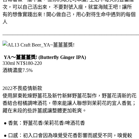
次，可以自己活出來， 不要對號入座，就當海賊王吧 ! 讓所
有的想像實踐出來 ! 開心做自己，用心對待生命中遇到的每個
人
_______________________________________________________
YA
～薑薑薑獎
!
(Butterfly Ginger IPA)
330ml NT$180-220
酒精濃度
7.5%
2022
不畏疫情新款
使用屏東乾燥野薑花及新竹新鮮野薑花製作，野薑花清新的花
香結合柑橘調啤酒花，
帶來能讓人聯想到茉莉花的宜人香氣
；
藏在末段的些許薑感讓整體更加乾爽。
● 香氣：野薑花香
/
茉莉花香
/
啤酒花香
● 口感：初入口會因為嗅覺受花香影響而感受不同，嗅覺較