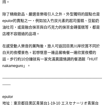
持。
除了精緻飲品、嚴選音樂吸引人之外，外型獨特的甜點也是
epulor的賣點之一，例如加入竹炭元素的起司蛋糕、豆餡奶
油吐司，或是融合抹茶與白巧克力的抹茶金磚蛋糕等，都是
店裡不容錯過的品項。
在感受動人樂音的薰陶後，旅人可返回目黑川岸欣賞不同於
白天的夜櫻景色。若想愜意一邊品嘗晚餐一邊欣賞夜櫻的
話，步行約10分鐘就有一家充滿異國情調的餐酒館「HUIT
nakameguro」。
-------------------------------------------------------------------------------------
-------
epulor
地址：東京都目黒区青葉台1-19-10 エスセナーリオ青葉台