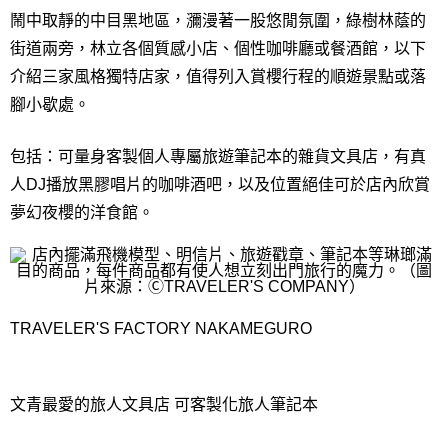
鬧中取靜的中目黑地區，瀰漫著一股悠閒氛圍，
綠樹林蔭的
街道兩旁，林立各個質感小店、個性咖啡廳或餐酒館，
以下
介紹三家風格獨特店家，
值得列入賞櫻行程的順遊景點或落
腳小歇處。
包括：
可量身客製個人專屬旅遊筆記本的雜貨文具店，有真
人
DJ
播放黑膠
唱片的咖啡酒吧，以及位置絕佳可於店內欣賞
夢幻夜櫻的洋食館。
TRAVELER'S FACTORY NAKAMEGURO
文青最愛的旅人文具店 可客製化旅人筆記本