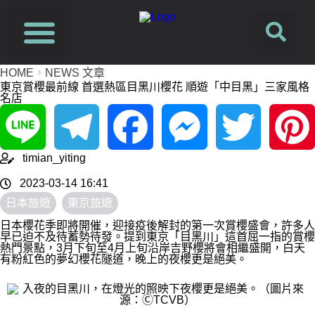
HOME
NEWS 文章
東京賞櫻最前線 首選熱區目黑川櫻花 順遊「中目黑」三家風格
名店
Line
Telegram
Facebook
Messenger
Twitter
Pinterest
timian_yiting
2023-03-14 16:41
日本旅遊
東京旅遊
日本櫻花季即將開催，迎接疫後解封的第一次賞櫻盛會，許多人
早已迫不及待蓄勢待發。提到東京「目黑川」這首屈一指的賞櫻
熱門景點，3月下旬至4月上旬沿岸吉野櫻將會相繼盛開，白天
有粉紅色的夢幻櫻花隧道，晚上的夜櫻更是絕美。