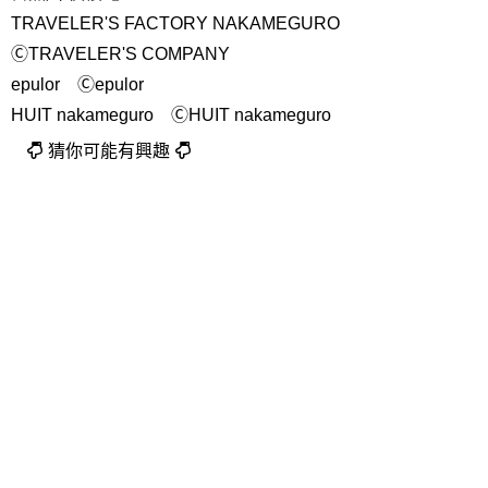
TRAVELER'S FACTORY NAKAMEGURO
ⒸTRAVELER'S COMPANY
epulor Ⓒepulor
HUIT nakameguro ⒸHUIT nakameguro
猜你可能有興趣