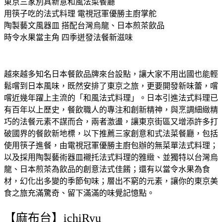
東京三家別具新意和風法菜餐廳
用筷子吃的法式料理 電視冠軍優勝主廚掌舵
陶製藝文風器皿 搭配台灣烏龍、日本煎茶飲品
時令水果當主角 四季迸發法餐新滋味
越來越多知名日本餐飲品牌來台設點，
讓大家不用出國也能輕
鬆嚐到日本風味，既然安排了東京之旅，
更要開發新味蕾，嚐
嚐近幾年躍上主流的「和風法式料理」。
日本引進法式料理已
有百年以上歷史，餐飲職人的專注和創新精神，
與烹調細緻精
巧的法餐元素不謀而合，兩者激盪，
讓東京街區又增添許多打
破國界的餐飲新地標，
以下推薦三家創意和式法菜餐廳，包括
使用筷子進餐，
由電視冠軍優勝主廚包辦的無菜單法式料理；
以及採用陶製藝術器皿襯托法式料理的雅緻、並獨特以台灣烏
龍、
日本煎茶為飲品的創意法式佳餚；還有以當令水果為食
材，
幻化出多變的季節旬味；層出不窮的元素，
讓你的東京美
食之旅充滿驚奇、留下滿滿的味覺記憶點。
【麻布台】ichiRyu