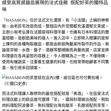
感受高質感器皿展現的法式佳餚 搭配好茶的獨特品
味
「HASABON」位於法式文化濃厚、有「小法國」之稱的神樂
坂，由老民宅改造而成，整個店內外空間都充滿濃郁文青感。
主廚小坂考弘曾在法國習得料理手藝，也擁有日本料理店的豐
富經驗，是創造美味的達人。進入店中，立即映入眼簾的是架
上陳列的各種陶製器皿，都是由新銳陶藝家所製作的作品，無
論是茶碗、水壺、盤子、酒器等都細緻而具藝術感。店家並將
料理盛在各具姿態的容器上，令人眼睛為之一亮。不僅吸睛，
使用有機蔬菜，注重養生健康的料理，也經常帶給顧客不同驚
喜，吸引很多回頭客。
而法式料理讓人聯想到的最佳搭配就是「美酒」，在這家法式
料理店獻上的飲品竟可選擇「茶」，還與料理做出搭配，例如
肉料理配阿波番茶、魚料理配台灣烏龍茶、乳酪塔配煎茶等。