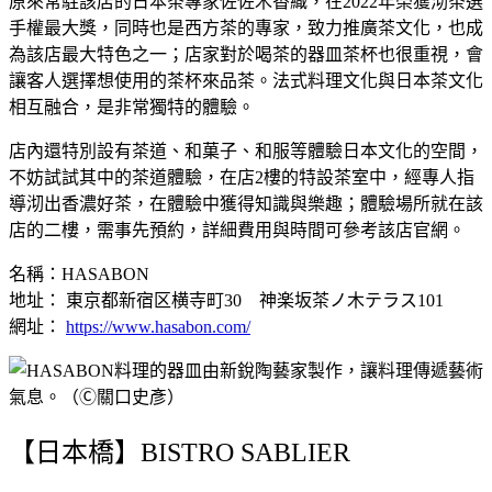
原來常駐該店的日本茶專家佐佐木香織，在2022年榮獲沏茶選
手權最大獎，同時也是西方茶的專家，致力推廣茶文化，也成
為該店最大特色之一；店家對於喝茶的器皿茶杯也很重視，會
讓客人選擇想使用的茶杯來品茶。法式料理文化與日本茶文化
相互融合，是非常獨特的體驗。
店內還特別設有茶道、和菓子、和服等體驗日本文化的空間，
不妨試試其中的茶道體驗，在店2樓的特設茶室中，經專人指
導沏出香濃好茶，在體驗中獲得知識與樂趣；體驗場所就在該
店的二樓，需事先預約，詳細費用與時間可參考該店官網。
名稱：HASABON
地址： 東京都新宿区横寺町30 神楽坂茶ノ木テラス101
網址：
https://www.hasabon.com/
【日本橋】BISTRO SABLIER