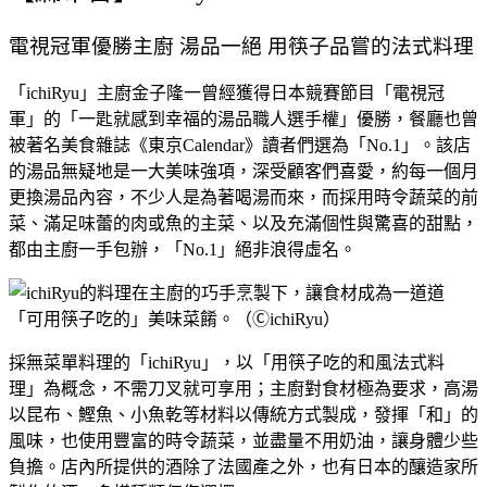
電視冠軍優勝主廚 湯品一絕 用筷子品嘗的法式料理
「ichiRyu」主廚金子隆一曾經獲得日本競賽節目「電視冠
軍」的「一匙就感到幸福的湯品職人選手權」優勝，餐廳也曾
被著名美食雜誌《東京Calendar》讀者們選為「No.1」。該店
的湯品無疑地是一大美味強項，深受顧客們喜愛，約每一個月
更換湯品內容，不少人是為著喝湯而來，而採用時令蔬菜的前
菜、滿足味蕾的肉或魚的主菜、以及充滿個性與驚喜的甜點，
都由主廚一手包辦，「No.1」絕非浪得虛名。
採無菜單料理的「ichiRyu」，以「用筷子吃的和風法式料
理」為概念，不需刀叉就可享用；主廚對食材極為要求，高湯
以昆布、鰹魚、小魚乾等材料以傳統方式製成，發揮「和」的
風味，也使用豐富的時令蔬菜，並盡量不用奶油，讓身體少些
負擔。店內所提供的酒除了法國產之外，也有日本的釀造家所