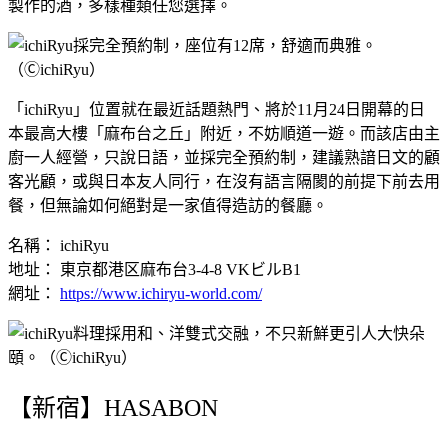
製作的酒，多樣種類任您選擇。
「ichiRyu」位置就在最近話題熱門、將於11月24日開幕的日
本最高大樓「麻布台之丘」附近，不妨順道一遊。而該店由主
廚一人經營，只說日語，並採完全預約制，建議熟諳日文的顧
客光顧，或與日本友人同行，在沒有語言隔閡的前提下前去用
餐，但無論如何絕對是一家值得造訪的餐廳。
名稱： ichiRyu
地址： 東京都港区麻布台3-4-8 VKビルB1
網址：
https://www.ichiryu-world.com/
【新宿】HASABON