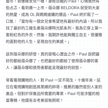
面市，就像嫁女兒一樣，身經百戰的 Paul，心情竟然有
些忐忑，看到甫一上市，蓓朵娜 BELDORA 就受到大家
的熱愛，成為 OL 與媽媽搶購的爆品，Paul 終於鬆了一
口氣：「當你有一個女兒會希望他有最好的內涵，所以我
找了最好的工廠生產蓓朵娜時光肌系列，我為它穿上第一
套粉紅色的外衣，然後，我期許他能夠獨立自主，很優雅
的面對他的人生，呈現自在的美感。」
談到蓓朵娜的研發，真的是嘔心瀝血之作，Paul 說把最
好的都給蓓朵娜了，也把最好的都給了使用蓓朵娜的客
人，讓蓓朵娜和使用者都能呈現最好的狀態。
常看電視購物的人，對 Paul 一定不陌生，十幾年來，這
位在電視購物創造高業績的帥哥，推薦的雖然是別人家的
產品，但對於保養品所需要的專業，Paul 可是涉獵的相
當專精，他還有去考美容執照呢！