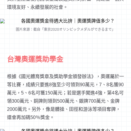
環境友好、永續發展的社會。
圖片來源：截自「東京2020オリンピックメダルができるまで」
台灣奧運獎助學金
根據《國光體育獎章及獎助學金頒發辦法》，奧運屬於一
等比賽，成績只要進8強至少可領到90萬元，7、8名獲90
萬元，5、6名可獲150萬元；若是選手闖進4強，第4名可
領300萬元、銅牌則領到500萬元、銀牌700萬元、金牌
2000萬元。另外，像是體操、田徑和游泳等項目奪牌，
還會再加碼50％獎金。