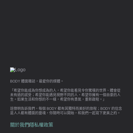
BODY 體面雜誌，最愛你的媒體。
「希望你能成為你想成為的人，希望你能看見令你驚嘆的世界、體會從
未有過的感受；希望你能遇見視野不同的人，希望你擁有一個自豪的人
生。如果生活和你想的不一樣，希望你有勇氣，重新啟程。」
班傑明告訴我們，每個 BODY 都有其獨特而美好的旅程；BODY 的信念
是人人都有體面的靈魂，你隨時可以開始，和我們一起寫下更美之約。
關於我們
隱私權政策