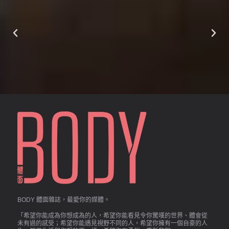
猜你可能有興趣
BODY 體面雜誌，最愛你的媒體。
「希望你能成為你想成為的人，希望你能看見令你驚嘆的世界、體會從
未有過的感受；希望你能遇見視野不同的人，希望你擁有一個自豪的人