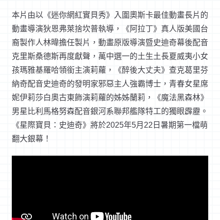
本片由以《迷你網紅實貝秀》入圍奧斯卡最佳動畫長片的
動畫導演狄恩弗萊捨坎普執導，《阿拉丁》真人版美國台
裔製作人林暐擔任製片，動畫原版導演暨史迪奇幕後配音
克里斯桑德斯再度獻聲，萬中選一的土生土長夏威夷小女
孩瑪雅基羅哈領銜主演莉蘿，《醉後大丈夫》查克葛里芬
納奇配音史迪奇的發明家邪惡主人強霸博士，青春女星席
妮伊莉莎白奧古東飾演莉蘿的姊姊蘭莉，《魔法黑森林》
男星比利馬格努森配音銀河系聯邦艦隊特工的獨眼霹靂。
《星際寶貝：史迪奇》將於2025年5月22日暑期第一檔萌
翻大銀幕！