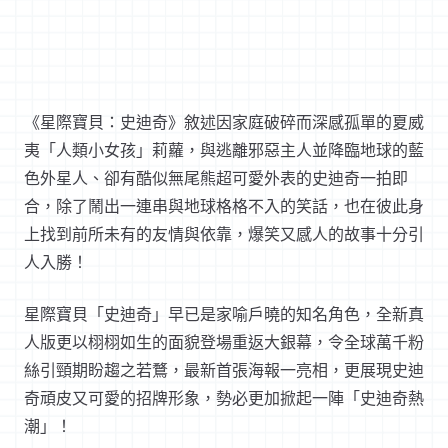
《星際寶貝：史迪奇》敘述因家庭破碎而深感孤單的夏威
夷「人類小女孩」莉蘿，與逃離邪惡主人並降臨地球的藍
色外星人、卻有酷似無尾熊超可愛外表的史迪奇一拍即
合，除了鬧出一連串與地球格格不入的笑話，也在彼此身
上找到前所未有的友情與依靠，爆笑又感人的故事十分引
人入勝！
星際寶貝「史迪奇」早已是家喻戶曉的知名角色，全新真
人版更以栩栩如生的面貌登場重返大銀幕，令全球萬千粉
絲引頸期盼趨之若鶩，最新首張海報一亮相，更展現史迪
奇頑皮又可愛的招牌形象，勢必更加掀起一陣「史迪奇熱
潮」！