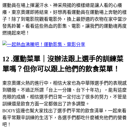
運動員在場上揮灑汗水、神采飛揚的模樣總是讓人看的心癢
癢，東京奧運即將結束，好想再看運動員在運動場上奔馳的樣
子！除了到電影院觀看電影外，換上最舒適的衣物在家中當沙
發馬鈴薯，看看這些熱血的影集、電影，讓我們的運動魂再度
燃燒起來吧！
12 .運動菜單｜沒辦法跟上選手的訓練菜
單嗎？但你可以跟上他們的飲食菜單！
東京奧運火熱的進行中，相信大家也為中華隊選手們的表現感
到驕傲。不過正所謂「台上一分鐘、台下十年功」，能有這麼
亮眼的成績，相信選手們日常一定付出了很多的努力，不管是
訓練還是飲食方面一定都做出了許多調整。
BODY這邊也幫大家找出了選手們平常的飲食清單，一起來看
看平常艱辛訓練的生活下，各選手們都吃什麼補充他們的營養
吧！