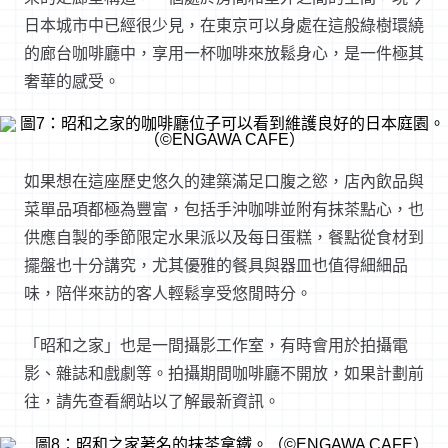
日本城市中已經很少見，在東京可以身處在這般綠樹環繞
的廊台咖啡廳中，享用一杯咖啡來放鬆身心，是一件極其
奢華的感受。
如果想在這座歷史悠久的建築滿足口腹之慾，店內飲品與
菜單品項都極為豐富，包括手沖咖啡並附有抹茶點心，也
供應自製的季節限定水果派以及每日蛋糕，餐點從食材到
擺盤也十分講究，尤其優雅的餐具與器皿也值得細細品
味，陪伴來訪的客人輕鬆享受悠閒時分。
「昭和之家」也是一間攝影工作室，有時會用於拍攝電
影、雜誌和戲劇等。拍攝期間咖啡廳不開放，如果計劃前
往，請先查看網站以了解最新資訊。