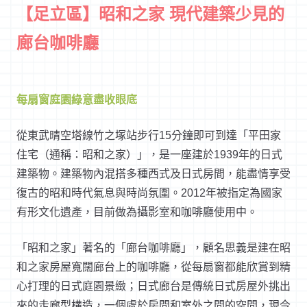
【足立區】昭和之家 現代建築少見的
廊台咖啡廳
每扇窗庭園綠意盡收眼底
從東武晴空塔線竹之塚站步行15分鐘即可到達「平田家
住宅（通稱：昭和之家）」，是一座建於1939年的日式
建築物。建築物內混搭多種西式及日式房間，能盡情享受
復古的昭和時代氣息與時尚氛圍。2012年被指定為國家
有形文化遺產，目前做為攝影室和咖啡廳使用中。
「昭和之家」著名的「廊台咖啡廳」，顧名思義是建在昭
和之家房屋寬闊廊台上的咖啡廳，從每扇窗都能欣賞到精
心打理的日式庭園景緻；日式廊台是傳統日式房屋外挑出
來的走廊型構造，一個處於房間和室外之間的空間，現今