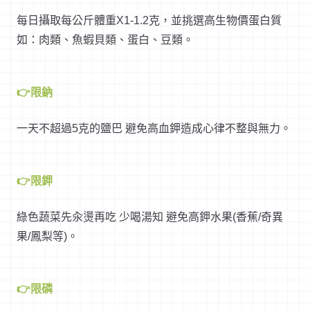
每日攝取每公斤體重X1-1.2克，並挑選高生物價蛋白質
如：肉類、魚蝦貝類、蛋白、豆類。
👉限鈉
一天不超過5克的鹽巴 避免高血鉀造成心律不整與無力。
👉限鉀
綠色蔬菜先汆燙再吃 少喝湯知 避免高鉀水果(香蕉/奇異
果/鳳梨等)。
👉限磷