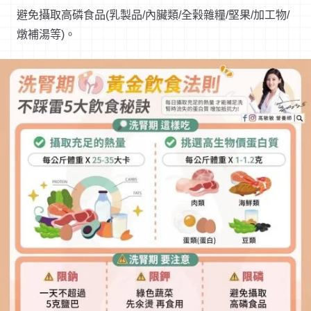
避免攝取高磷食品(乳製品/內臟類/全榖雜糧/堅果/加工物/
燉補湯等)。