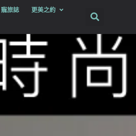
ey 寵旅誌
更美之約