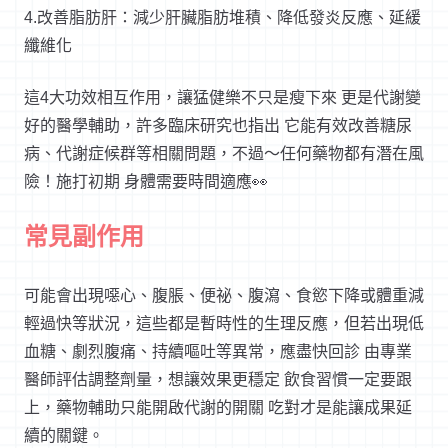
4.改善脂肪肝：減少肝臟脂肪堆積、降低發炎反應、延緩
纖維化
這4大功效相互作用，讓猛健樂不只是瘦下來 更是代謝變
好的醫學輔助，許多臨床研究也指出 它能有效改善糖尿
病、代謝症候群等相關問題，不過～任何藥物都有潛在風
險！施打初期 身體需要時間適應👀
常見副作用
可能會出現噁心、腹脹、便祕、腹瀉、食慾下降或體重減
輕過快等狀況，這些都是暫時性的生理反應，但若出現低
血糖、劇烈腹痛、持續嘔吐等異常，應盡快回診 由專業
醫師評估調整劑量，想讓效果更穩定 飲食習慣一定要跟
上，藥物輔助只能開啟代謝的開關 吃對才是能讓成果延
續的關鍵。