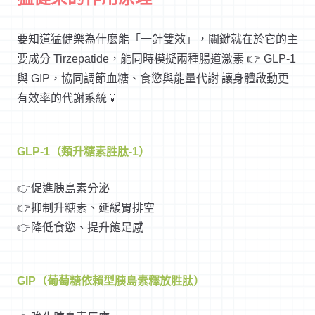
要知道猛健樂為什麼能「一針雙效」，關鍵就在於它的主
要成分 Tirzepatide，能同時模擬兩種腸道激素 👉 GLP-1
與 GIP，協同調節血糖、食慾與能量代謝 讓身體啟動更
有效率的代謝系統💡
GLP-1（類升糖素胜肽-1）
👉促進胰島素分泌
👉抑制升糖素、延緩胃排空
👉降低食慾、提升飽足感
GIP（葡萄糖依賴型胰島素釋放胜肽）