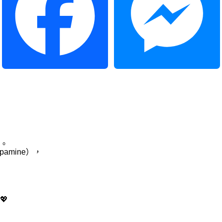
Facebook
Messenger
。
amine），
💖