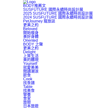
BODY推薦文
SUSFUTURE 國際永續時尚設計展
2025 SUSFUTURE 國際永續時尚設計展
2024 SUSFUTURE 國際永續時尚設計展
PetJourney 寵旅誌
更美之約
Beloved
開始瘦身
美好身體
Oriented
BODY 之聲
更美之約
Delight
上質生活
美的體現
Yourself
就愛美美
閱讀潮浪
飲食
Cook
找食譜
Table
找美食
營養
食安
旅遊
日本旅遊