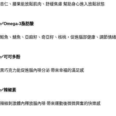
杏仁、腰果
能放鬆肌肉、舒緩焦慮 幫助身心進入放鬆狀態
✅Omega-3脂肪酸
鮭魚、鯖魚、亞麻籽、奇亞籽、核桃
，促進腦部健康、調節情緒
✅可可多酚
黑巧克力
能促進腦內啡分泌 帶來幸福的滿足感
✅辣椒素
辣椒
刺激體內釋放腦內啡 帶來運動後微微興奮的快樂感