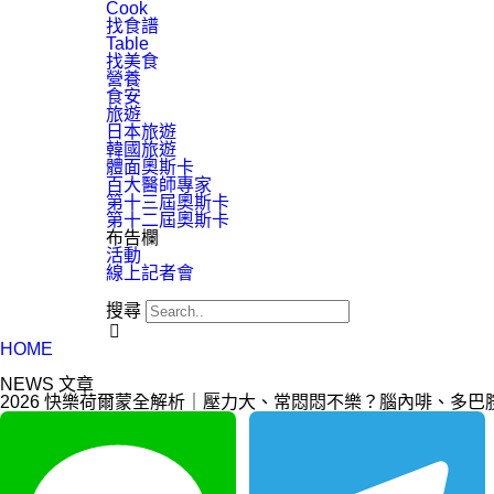
Cook
找食譜
Table
找美食
營養
食安
旅遊
日本旅遊
韓國旅遊
體面奧斯卡
百大醫師專家
第十三屆奧斯卡
第十二屆奧斯卡
布告欄
活動
線上記者會
搜尋
HOME
NEWS 文章
2026 快樂荷爾蒙全解析｜壓力大、常悶悶不樂？腦內啡、多