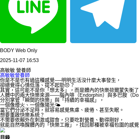
Line
Telegram
BODY Web Only
2025-11-07 16:53
高敏敏 營養師
高敏敏營養師
你是不是也有過這種感覺──明明生活沒什麼大事發生，
卻總覺得心情低落、提不起勁😞？
其實，這可能不是你「想太多」，而是體內的快樂荷爾蒙失衡了
人體中的兩大快樂來源——腦內啡（Endorphin）與多巴胺（Dop
分別掌管「瞬間的快樂」與「持續的幸福感」，
一個像煙火、一個像陽光🌤️
當它們分泌不足時，就容易感覺焦慮、疲倦、甚至失眠。
想要重啟快樂系統？
不需要依賴外在刺激或甜食，只要吃對營養、動得剛好，
就能自然喚醒體內的「快樂工廠」，找回那種被幸福包圍的感覺
目錄