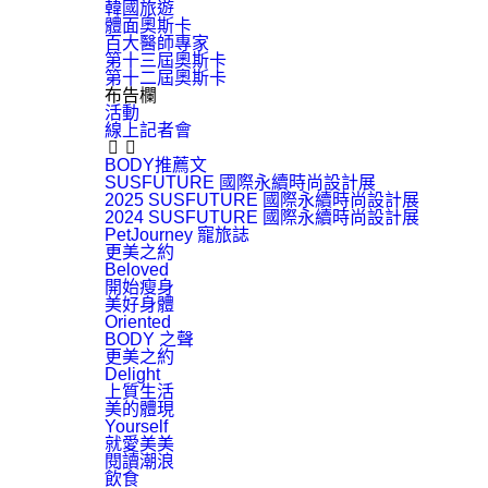
韓國旅遊
體面奧斯卡
百大醫師專家
第十三屆奧斯卡
第十二屆奧斯卡
布告欄
活動
線上記者會
BODY推薦文
SUSFUTURE 國際永續時尚設計展
2025 SUSFUTURE 國際永續時尚設計展
2024 SUSFUTURE 國際永續時尚設計展
PetJourney 寵旅誌
更美之約
Beloved
開始瘦身
美好身體
Oriented
BODY 之聲
更美之約
Delight
上質生活
美的體現
Yourself
就愛美美
閱讀潮浪
飲食