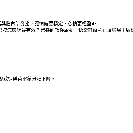
素與腦內啡分泌，讓情緒更穩定、心情更輕盈💫
導致快樂荷爾蒙分泌下降。
；