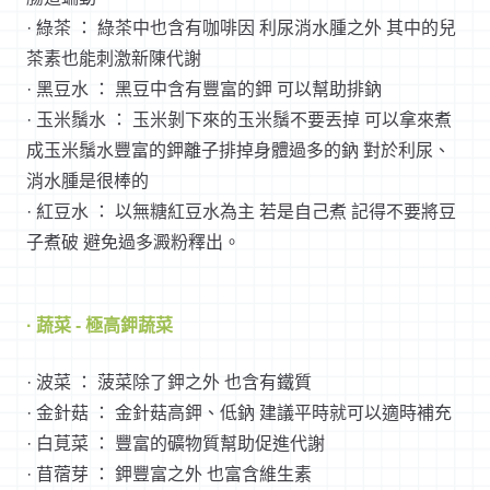
· 綠茶 ： 綠茶中也含有咖啡因 利尿消水腫之外 其中的兒
茶素也能刺激新陳代謝
· 黑豆水 ： 黑豆中含有豐富的鉀 可以幫助排鈉
· 玉米鬚水 ： 玉米剝下來的玉米鬚不要丟掉 可以拿來煮
成玉米鬚水豐富的鉀離子排掉身體過多的鈉 對於利尿、
消水腫是很棒的
· 紅豆水 ： 以無糖紅豆水為主 若是自己煮 記得不要將豆
子煮破 避免過多澱粉釋出。
· 蔬菜 - 極高鉀蔬菜
· 波菜 ： 菠菜除了鉀之外 也含有鐵質
· 金針菇 ： 金針菇高鉀、低鈉 建議平時就可以適時補充
· 白莧菜 ： 豐富的礦物質幫助促進代謝
· 苜蓿芽 ： 鉀豐富之外 也富含維生素