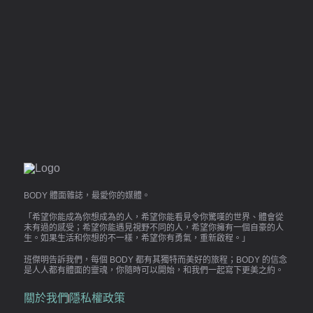
BODY 體面雜誌，最愛你的媒體。
「希望你能成為你想成為的人，希望你能看見令你驚嘆的世界、體會從
未有過的感受；希望你能遇見視野不同的人，希望你擁有一個自豪的人
生。如果生活和你想的不一樣，希望你有勇氣，重新啟程。」
班傑明告訴我們，每個 BODY 都有其獨特而美好的旅程；BODY 的信念
是人人都有體面的靈魂，你隨時可以開始，和我們一起寫下更美之約。
關於我們
隱私權政策