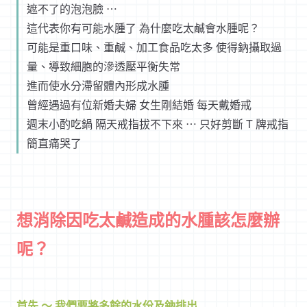
遮不了的泡泡臉 ⋯
這代表你有可能水腫了 為什麼吃太鹹會水腫呢？
可能是重口味、重鹹、加工食品吃太多 使得鈉攝取過
量、導致細胞的滲透壓平衡失常
進而使水分滯留體內形成水腫
曾經遇過有位新婚夫婦 女生剛結婚 每天戴婚戒
週末小酌吃鍋 隔天戒指拔不下來 ⋯ 只好剪斷 T 牌戒指
簡直痛哭了
想消除因吃太鹹造成的水腫該怎麼辦
呢？
首先 ～ 我們要將多餘的水份及鈉排出