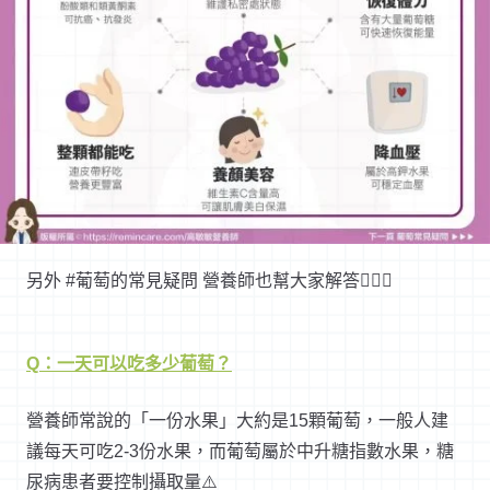
另外 #葡萄的常見疑問 營養師也幫大家解答👩🏻‍⚕️
Q：一天可以吃多少葡萄？
營養師常說的「一份水果」大約是15顆葡萄，一般人建
議每天可吃2-3份水果，而葡萄屬於中升糖指數水果，糖
尿病患者要控制攝取量⚠️