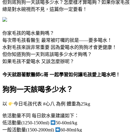
但到底狗狗一天該喝多少水？怎麼樣才算喝夠？如果你家毛孩
總是對水碗視而不見，這篇你一定要看！
你家毛孩的喝水量夠嗎？
每次帶毛孩看醫生 最常被叮囑的就是——要多喝水！
水對毛孩來說非常重要 因為愛喝水的狗狗才會更健康！
但你知道狗狗一天到底該喝多少水才夠嗎？
如果毛孩不愛喝水 又該怎麼辦呢？
今天就跟著獸醫師
G
哥
一起學習如何讓毛孩愛上喝水吧！
狗狗一天該喝多少水？
以
今日毛孩代表 #心八 為例 體重為25kg
依活動量不同 每日飲水量建議如下：
低活動量(1250-1500ml)
50-60ml/kg
一般活動量(1500-2000ml)
60-80ml/kg