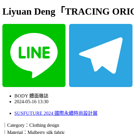
Liyuan Deng「TRACING O
Line
Telegram
BODY 體面雜誌
2024-05-16 13:30
SUSFUTURE 2024 國際永續時尚設計展
｜Category：Clothing design
｜Material：Mulberry silk fabric