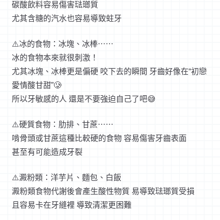
碳酸飲料容易傷害琺瑯質
尤其含糖的汽水也容易導致蛀牙
⚠️冰的食物：冰塊、冰棒⋯⋯
冰的食物本來就很刺激！
尤其冰塊、冰棒更是偏硬 咬下去的瞬間 牙齒好像在“初戀
愛情酸甘甜”🥲
所以牙敏感的人 還是不要強迫自己了吧😅
⚠️硬質食物：肋排、甘蔗⋯⋯
啃骨頭或甘蔗這種比較硬的食物 容易傷害牙齒表面
甚至有可能造成牙裂
⚠️澱粉類：洋芋片、麵包、白飯
澱粉類食物代謝後會產生酸性物質 易導致琺瑯質受損
且容易卡在牙縫裡 導致清潔更困難