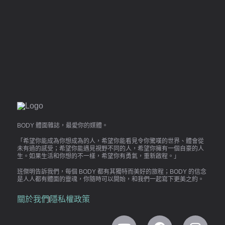
BODY 體面雜誌，最愛你的媒體。
「希望你能成為你想成為的人，希望你能看見令你驚嘆的世界、體會從
未有過的感受；希望你能遇見視野不同的人，希望你擁有一個自豪的人
生。如果生活和你想的不一樣，希望你有勇氣，重新啟程。」
班傑明告訴我們，每個 BODY 都有其獨特而美好的旅程；BODY 的信念
是人人都有體面的靈魂，你隨時可以開始，和我們一起寫下更美之約。
關於我們
隱私權政策