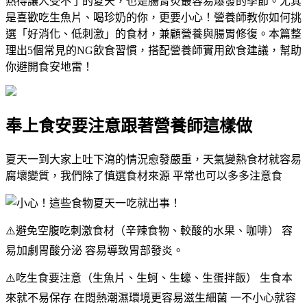
熱得讓人受不了的夏天，也是腸胃炎最容易爆發的季節。尤其
是喜歡吃生魚片、喝珍奶的你，更要小心！營養師教你如何挑
選「好消化、低刺激」的食材，兼顧營養與腸胃修復。本篇整
理出5個常見的NG飲食習慣，搭配營養師實用飲食建議，幫助
你避開食安地雷！
奉上食安要注意跟著營養師這樣做
夏天一到大家上吐下瀉的情況愈發嚴重，天氣變熱食材就容易
腐壞變質，我們除了慎選食材來源 平常也可以多多注意食
⚠️避免空腹吃刺激食材（辛辣食物、較酸的水果、咖啡） 容
易加劇胃酸分泌 容易導致胃部發炎。
⚠️吃生食要注意（生魚片、生蚵、生蠔、生蛋拌飯） 生食本
來就不易保存 在悶熱潮濕環境更容易滋生細菌 一不小心就容